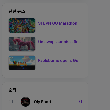
관련 뉴스
STEPN GO Marathon Challenge Season 3: Sign-Ups Live With Teams and Missed-Day Insurance
Uniswap launches first Robinhood Chain launchpad
Fableborne opens Guild signups for Season 5 as Guilds 2.0 lifts the prize pool to 95%
순위
0
Oly Sport
# 1