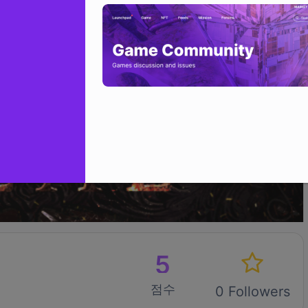
5
점수
0 Followers