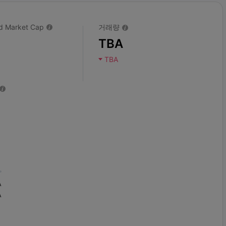
ted Market Cap
거래량
TBA
TBA
A
A