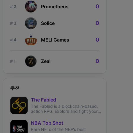
0
Prometheus
# 2
0
Solice
# 3
0
MELI Games
# 4
ngdom Karnage
The Fabled
Wizardium
0
Zeal
# 1
추천
The Fabled
The Fabled is a blockchain-based,
action RPG. Explore and fight your
way through the metaverse.
NBA Top Shot
Rare NFTs of the NBA's best