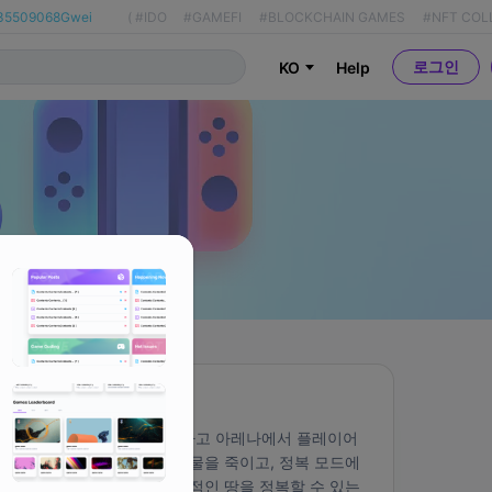
35509068Gwei
(
#IDO
#GAMEFI
#BLOCKCHAIN GAMES
#NFT COL
로그인
KO
Help
About
Zeal은 캐릭터를 구축하고 아레나에서 플레이어
와 싸우고, 던전에서 생물을 죽이고, 정복 모드에
서 둘 모두에 대해 야만적인 땅을 정복할 수 있는 