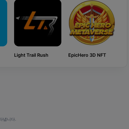
Light Trail Rush
EpicHero 3D NFT
Ki
타냅니다.