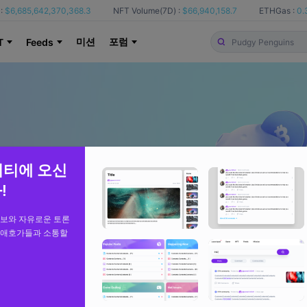
:
$6,685,642,370,368.3
NFT Volume(7D) :
$66,940,158.7
ETHGas :
0.
미션
포럼
T
Feeds
니티에 오신
!
정보와 자유로운 토론
 애호가들과 소통할