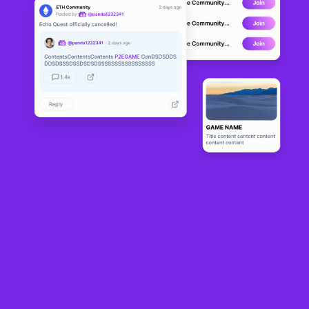
PiratesKing
LIVE
4
N/A
Sobre
PiratesKing is a pirate world simulation game on Blockchain 
platform. Players can collect NFT, fight with monsters to be 