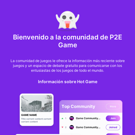
MARKET CAP :
$6,685,642,370,368.3
NFT Volume(7D) :
$66,940,158.7
ETH
GameFi
Bienvenido a la comunidad de P2E
Game
La comunidad de juegos le ofrece la información más reciente sobre
juegos y un espacio de debate gratuito para comunicarse con los
entusiastas de los juegos de todo el mundo.
Información sobre Hot Game