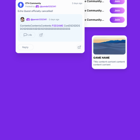
Super Crypto Battle
LIVE
24
N/A
Sobre
Lucha contra el resto del mundo con tus proyectos y personajes 
criptográficos favoritos en este juego de carreras de karts habilitado 