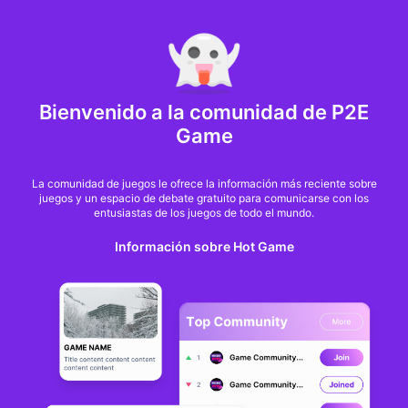
MARKET CAP :
$6,685,642,370,368.3
NFT Volume(7D) :
$66,940,158.7
ETH
GameFi
Bienvenido a la comunidad de P2E
Game
La comunidad de juegos le ofrece la información más reciente sobre
juegos y un espacio de debate gratuito para comunicarse con los
entusiastas de los juegos de todo el mundo.
Información sobre Hot Game