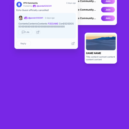
Chibi Clash
DEVELOPMENT
0
N/A
Sobre
Chibi Clash es un universo de juegos de cadena de bloques en el 
que se juega para ganar, que incluye apuestas, reclutamiento, un 