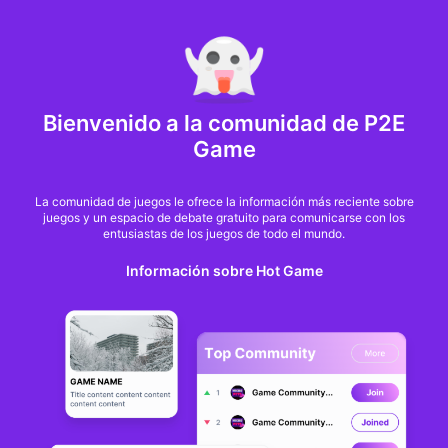
MARKET CAP :
$6,685,642,370,368.3
NFT Volume(7D) :
$66,940,158.7
ETH
GameFi
Bienvenido a la comunidad de P2E
Game
La comunidad de juegos le ofrece la información más reciente sobre
juegos y un espacio de debate gratuito para comunicarse con los
entusiastas de los juegos de todo el mundo.
Información sobre Hot Game