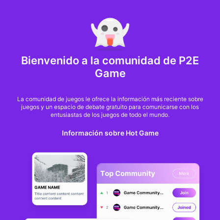
MARKET CAP :
$6,685,642,370,368.3
NFT Volume(7D) :
$66,940,158.7
ETH
GameFi
Bienvenido a la comunidad de P2E
Game
La comunidad de juegos le ofrece la información más reciente sobre
juegos y un espacio de debate gratuito para comunicarse con los
entusiastas de los juegos de todo el mundo.
Información sobre Hot Game