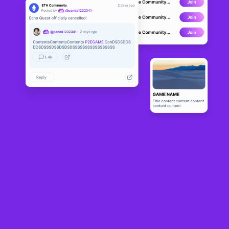
Crypto Bird
LIVE
0
N/A
Sobre
CryptoBird is a play-to-earn runner where you play as a bird, unique 
in style and gameplay, flapping your wings to gain height and 