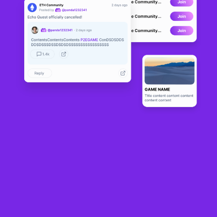
InfiniGods
LIVE
1
1
Sobre
InfiniGods is a multi-game project centered around ancient 
mythologies & civilizations. We are endeavoring to unlock the real 