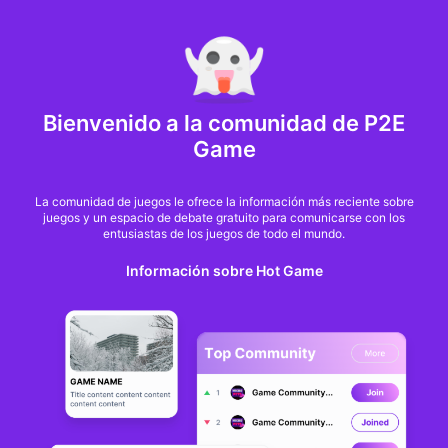
MARKET CAP :
$6,685,642,370,368.3
NFT Volume(7D) :
$66,940,158.7
ETH
GameFi
Bienvenido a la comunidad de P2E
Game
La comunidad de juegos le ofrece la información más reciente sobre
juegos y un espacio de debate gratuito para comunicarse con los
entusiastas de los juegos de todo el mundo.
Información sobre Hot Game