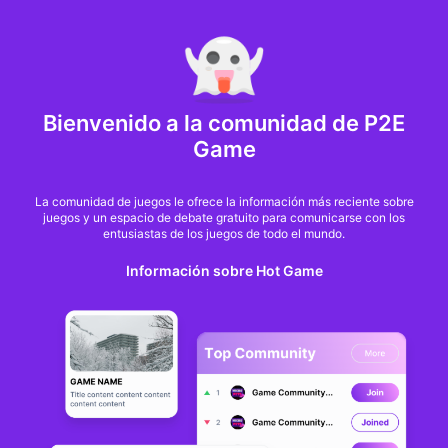
MARKET CAP :
$6,685,642,370,368.3
NFT Volume(7D) :
$66,940,158.7
ETH
GameFi
Bienvenido a la comunidad de P2E
Game
La comunidad de juegos le ofrece la información más reciente sobre
juegos y un espacio de debate gratuito para comunicarse con los
entusiastas de los juegos de todo el mundo.
Información sobre Hot Game