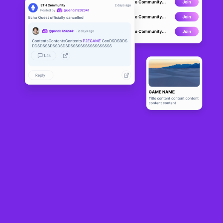
PlotX
LIVE
23
N/A
Sobre
PlotX is a Fantasy Trivia platform that enables users to win rewards 
in crypto by answering simple questions about crypto, sports, and 