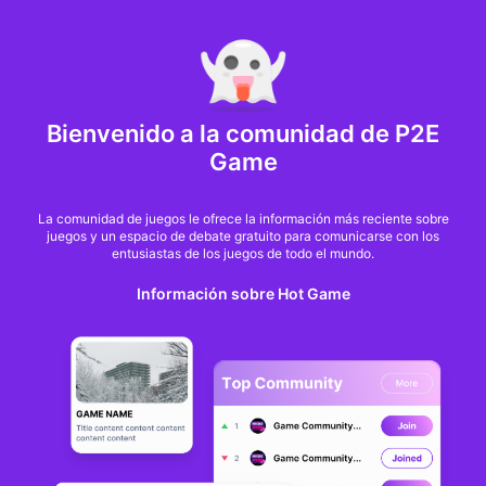
MARKET CAP :
$6,685,642,370,368.3
NFT Volume(7D) :
$66,940,158.7
ETH
GameFi
Bienvenido a la comunidad de P2E
Game
La comunidad de juegos le ofrece la información más reciente sobre
juegos y un espacio de debate gratuito para comunicarse con los
entusiastas de los juegos de todo el mundo.
Información sobre Hot Game