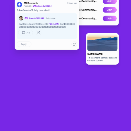
CipherShooters
LIVE
1
N/A
Sobre
Un juego de rol Cyberpunk de jugar y ganar con verdadera 
propiedad digital.