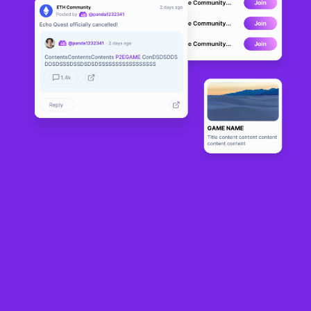
Ragefan
BETA
1
N/A
Sobre
Rage.Fan is a multichain Fantasy Sports platform that requires skill, 
knowledge, and interaction. Modern Fantasy sport providers offer 