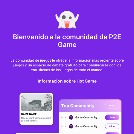
MARKET CAP :
$6,685,642,370,368.3
NFT Volume(7D) :
$66,940,158.7
ETH
GameFi
Bienvenido a la comunidad de P2E
Game
La comunidad de juegos le ofrece la información más reciente sobre
juegos y un espacio de debate gratuito para comunicarse con los
entusiastas de los juegos de todo el mundo.
Información sobre Hot Game