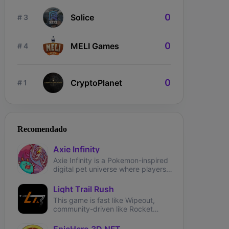
0
Solice
# 3
0
MELI Games
# 4
0
CryptoPlanet
# 1
Recomendado
ngdom Karnage
The Fabled
Wizardium
Axie Infinity
Axie Infinity is a Pokemon-inspired
digital pet universe where players
can battle, trade, and collect
fantasy creatures called Axies.
Light Trail Rush
This game is fast like Wipeout,
community-driven like Rocket
League and brings user-generated
tracks like TrackMania.
EpicHero 3D NFT