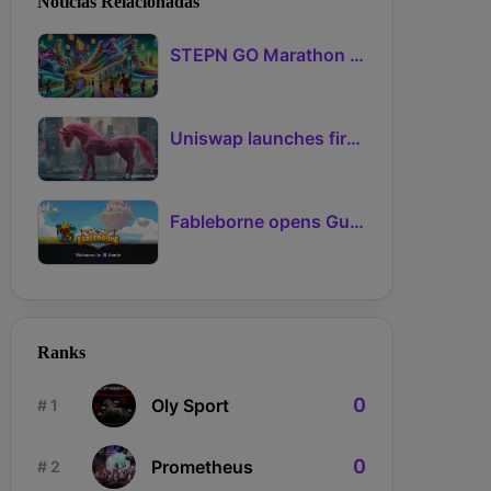
Noticias Relacionadas
STEPN GO Marathon Challenge Season 3: Sign-Ups Live With Teams and Missed-Day Insurance
Uniswap launches first Robinhood Chain launchpad
Fableborne opens Guild signups for Season 5 as Guilds 2.0 lifts the prize pool to 95%
Ranks
0
Oly Sport
# 1
0
Prometheus
# 2