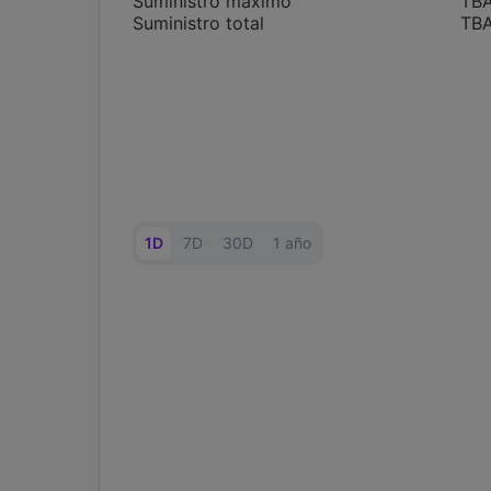
Suministro máximo
TB
Suministro total
TB
1D
7D
30D
1 año