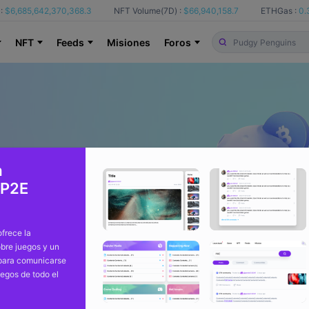
:
$6,685,642,370,368.3
NFT Volume(7D) :
$66,940,158.7
ETHGas :
0.
NFT
Feeds
Misiones
Foros
a
 P2E
frece la
bre juegos y un
 para comunicarse
uegos de todo el