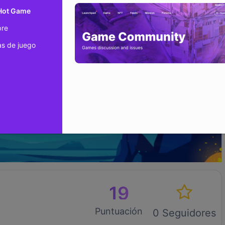
 Hot Game
bre
s de juego
19
Puntuación
0 Seguidores