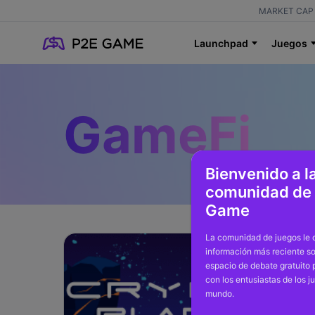
MARKET CAP 
Launchpad
Juegos
GameFi
Bienvenido a l
comunidad de
Game
La comunidad de juegos le o
información más reciente so
espacio de debate gratuito
con los entusiastas de los j
mundo.