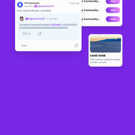
Prometheus
BETA
9
N/A
Sobre
Prometheus es el primer juego NFT de rol de estrategia en cadena 
lanzado en BSC. Prometheus crea temas basados en el intercambio, 