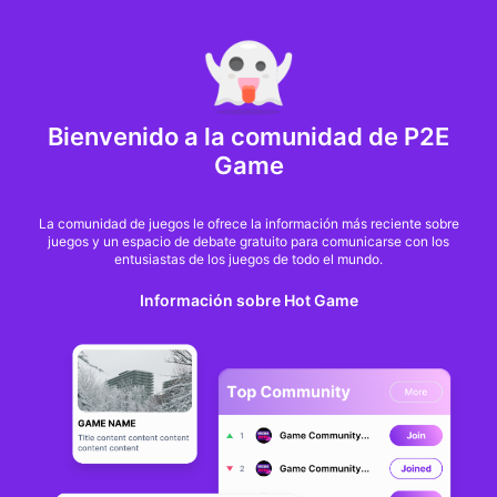
MARKET CAP :
$6,685,642,370,368.3
NFT Volume(7D) :
$66,940,158.7
ETH
GameFi
Bienvenido a la comunidad de P2E
Game
La comunidad de juegos le ofrece la información más reciente sobre
juegos y un espacio de debate gratuito para comunicarse con los
entusiastas de los juegos de todo el mundo.
Información sobre Hot Game