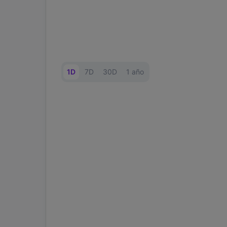
1D
7D
30D
1 año