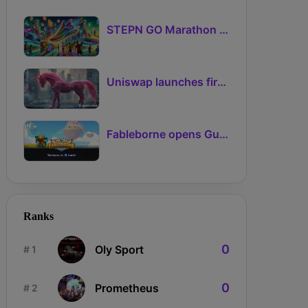
STEPN GO Marathon Challenge Season 3: Sign-Ups Live With Teams and Missed-Day Insurance
Uniswap launches first Robinhood Chain launchpad
Fableborne opens Guild signups for Season 5 as Guilds 2.0 lifts the prize pool to 95%
Ranks
0
Oly Sport
# 1
0
Prometheus
# 2