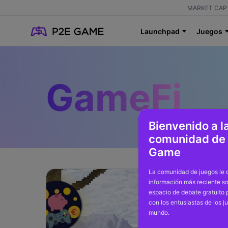
MARKET CAP 
Launchpad
Juegos
GameFi
Bienvenido a l
comunidad de
Game
La comunidad de juegos le o
información más reciente so
espacio de debate gratuito
con los entusiastas de los j
mundo.