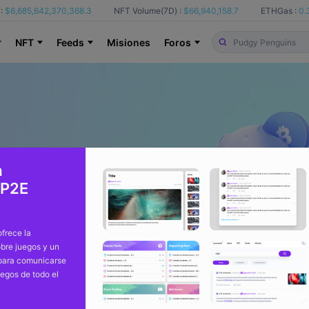
:
$6,685,642,370,368.3
NFT Volume(7D) :
$66,940,158.7
ETHGas :
0.
NFT
Feeds
Misiones
Foros
a
 P2E
frece la
bre juegos y un
 para comunicarse
uegos de todo el