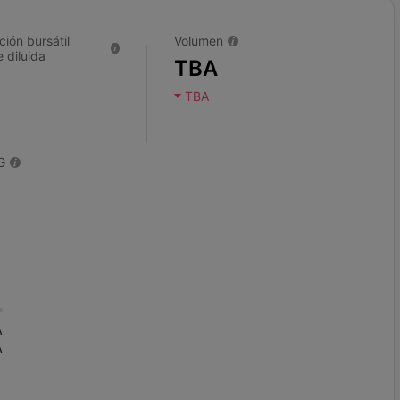
ción bursátil
Volumen
 diluida
TBA
TBA
G
A
A