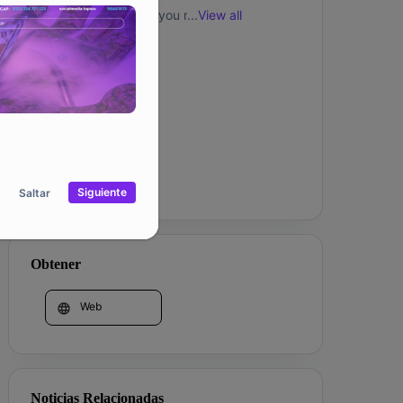
Travel back in time till you reach the Stone 
...
View all
Age, then hunt, craft, and survive until you 
reach the Bronze and Iron Ages with your 
Comunidad
colony. 

It has Play-to-Earn features, which allow users 
to earn NFTs and tokens by playing the game.
Corporación
Siguiente
Saltar
Obtener
Web
Noticias Relacionadas