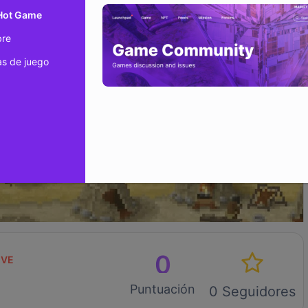
 Hot Game
bre
s de juego
0
IVE
Puntuación
0 Seguidores