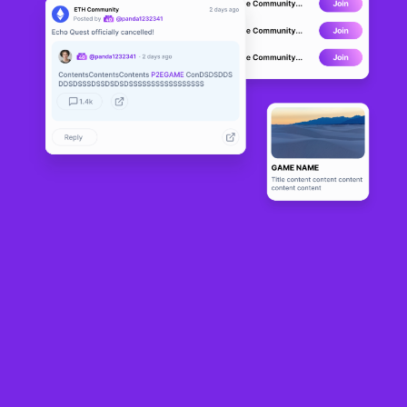
SupDucks
LIVE
4
N/A
Sobre
¿Alguna vez has querido 10.000 amigos? Bueno, estás a punto de 
comprar tu boleto de ida a la casa club más enfermiza de la cuadra... 