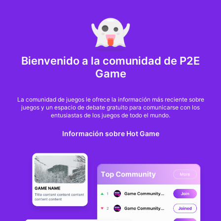
MARKET CAP :
$6,685,642,370,368.3
NFT Volume(7D) :
$66,940,158.7
ETH
GameFi
Bienvenido a la comunidad de P2E
Game
La comunidad de juegos le ofrece la información más reciente sobre
juegos y un espacio de debate gratuito para comunicarse con los
entusiastas de los juegos de todo el mundo.
Información sobre Hot Game