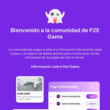
MARKET CAP :
$6,685,642,370,368.3
NFT Volume(7D) :
$66,940,158.7
ETH
GameFi
Bienvenido a la comunidad de P2E
Game
La comunidad de juegos le ofrece la información más reciente sobre
juegos y un espacio de debate gratuito para comunicarse con los
entusiastas de los juegos de todo el mundo.
Información sobre Hot Game