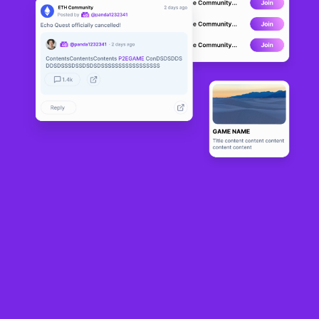
Ragnarok L
DEVELOPMENT
andverse
0
N/A
Sobre
A unique MMORPG experience that reimagines Ragnarok Online! 
Stay tuned as we unveil more about Landverse!
