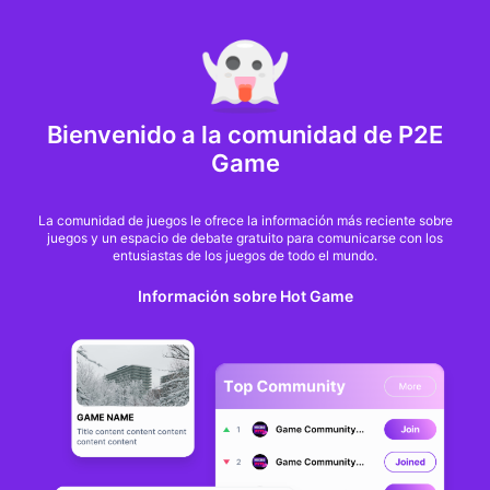
MARKET CAP :
$6,685,642,370,368.3
NFT Volume(7D) :
$66,940,158.7
ETH
GameFi
Bienvenido a la comunidad de P2E
Game
La comunidad de juegos le ofrece la información más reciente sobre
juegos y un espacio de debate gratuito para comunicarse con los
entusiastas de los juegos de todo el mundo.
Información sobre Hot Game