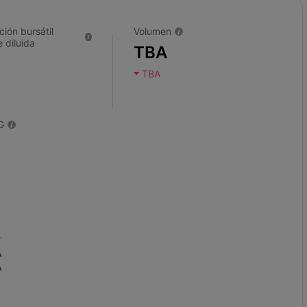
ción bursátil
Volumen
 diluida
TBA
TBA
G
A
A