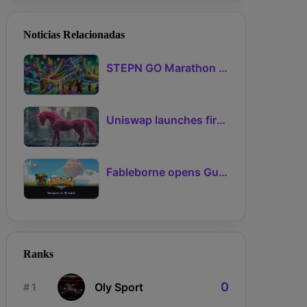
Noticias Relacionadas
STEPN GO Marathon Challenge Season 3: Sign-Ups Live With Teams and Missed-Day Insurance
Uniswap launches first Robinhood Chain launchpad
Fableborne opens Guild signups for Season 5 as Guilds 2.0 lifts the prize pool to 95%
Ranks
0
Oly Sport
# 1