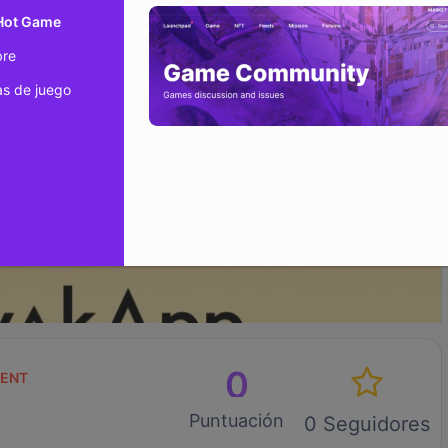
 Hot Game
bre
s de juego
0
ENT
Puntuación
0 Seguidores