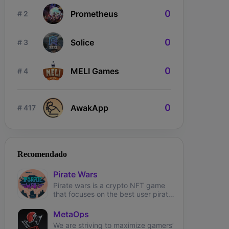
0
Prometheus
# 2
0
Solice
# 3
0
MELI Games
# 4
ngdom Karnage
The Fabled
Wizardium
0
AwakApp
# 417
Recomendado
Pirate Wars
Pirate wars is a crypto NFT game
that focuses on the best user pirate
theme experience.
MetaOps
We are striving to maximize gamers’