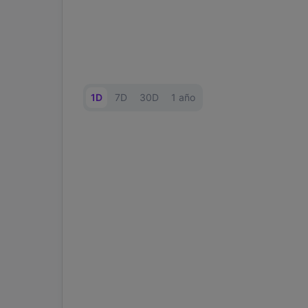
1D
7D
30D
1 año