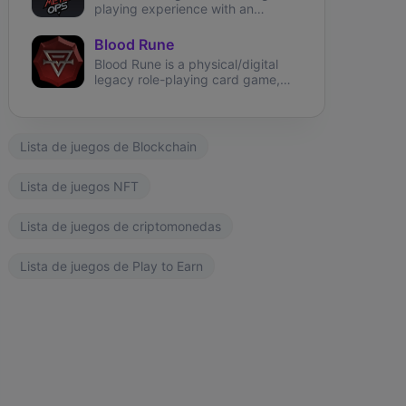
playing experience with an
immersive, NFT-based first-person
shooter on Solana.
Blood Rune
Blood Rune is a physical/digital
legacy role-playing card game,
securing ownership using NFT on
the environmentally friendly
Phantasma Chain.
Lista de juegos de Blockchain
Lista de juegos NFT
Lista de juegos de criptomonedas
Lista de juegos de Play to Earn