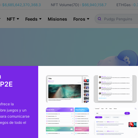
:
$6,685,642,370,368.3
NFT Volume(7D) :
$66,940,158.7
ETHGas :
0.
NFT
Feeds
Misiones
Foros
a
 P2E
frece la
bre juegos y un
 para comunicarse
uegos de todo el