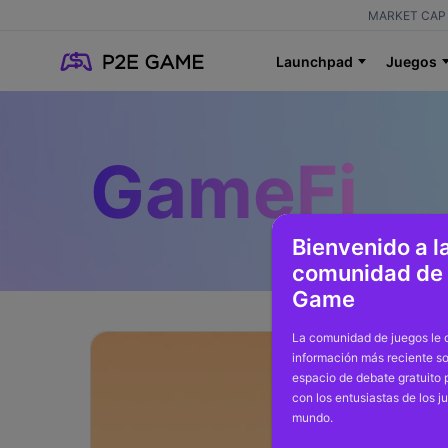
MARKET CAP 
Launchpad
Juegos
GameFi
Bienvenido a l
comunidad de
Game
La comunidad de juegos le o
información más reciente so
espacio de debate gratuito
con los entusiastas de los j
mundo.