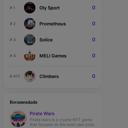
0
Oly Sport
# 1
0
Prometheus
# 2
0
Solice
# 3
ngdom Karnage
The Fabled
Wizardium
0
MELI Games
# 4
0
Climbers
# 417
Recomendado
Pirate Wars
Pirate wars is a crypto NFT game
that focuses on the best user pirate