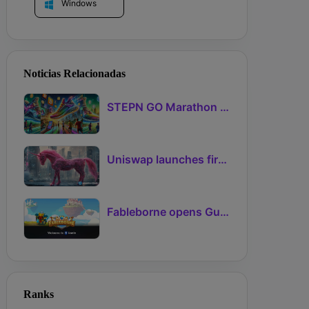
Windows
Noticias Relacionadas
STEPN GO Marathon Challenge Season 3: Sign-Ups Live With Teams and Missed-Day Insurance
Uniswap launches first Robinhood Chain launchpad
Fableborne opens Guild signups for Season 5 as Guilds 2.0 lifts the prize pool to 95%
Ranks