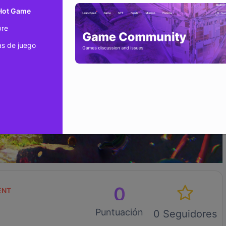
 Hot Game
bre
s de juego
0
ENT
Puntuación
0 Seguidores