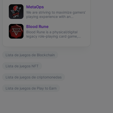
theme experience.
MetaOps
We are striving to maximize gamers’
playing experience with an
immersive, NFT-based first-person
shooter on Solana.
Blood Rune
Blood Rune is a physical/digital
legacy role-playing card game,
securing ownership using NFT on
the environmentally friendly
Phantasma Chain.
Lista de juegos de Blockchain
Lista de juegos NFT
Lista de juegos de criptomonedas
Lista de juegos de Play to Earn