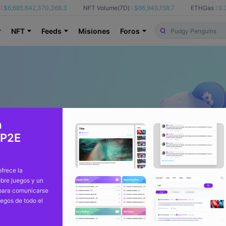
:
$6,685,642,370,368.3
NFT Volume(7D) :
$66,940,158.7
ETHGas :
0.
NFT
Feeds
Misiones
Foros
a
 P2E
frece la
bre juegos y un
 para comunicarse
uegos de todo el