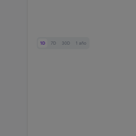
1D
7D
30D
1 año