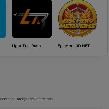
Light Trail Rush
EpicHero 3D NFT
Ki
contratos inteligentes rastreados