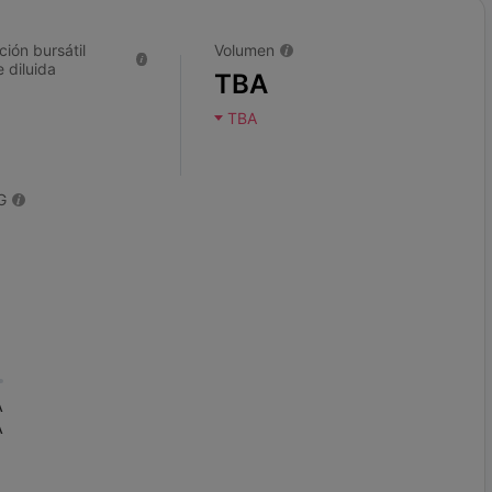
ción bursátil
Volumen
 diluida
TBA
TBA
G
A
A