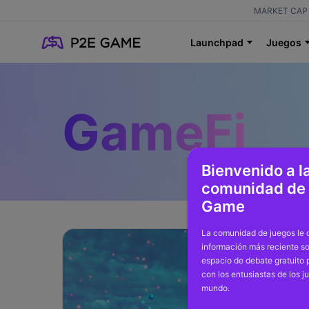
MARKET CAP 
Launchpad
Juegos
GameFi
Bienvenido a l
comunidad de
Game
La comunidad de juegos le o
información más reciente so
espacio de debate gratuito
con los entusiastas de los j
mundo.