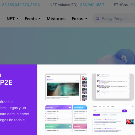
:
$6,685,642,370,368.3
NFT Volume(7D) :
$66,940,158.7
ETHGas :
0.
NFT
Feeds
Misiones
Foros
a
 P2E
frece la
bre juegos y un
 para comunicarse
uegos de todo el