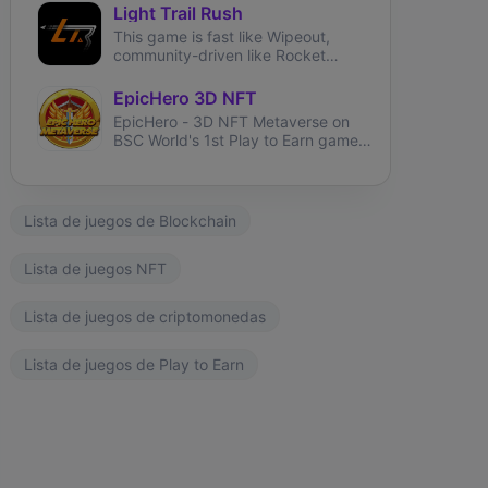
fantasy creatures called Axies.
Light Trail Rush
This game is fast like Wipeout,
community-driven like Rocket
League and brings user-generated
tracks like TrackMania.
EpicHero 3D NFT
EpicHero - 3D NFT Metaverse on
BSC World's 1st Play to Earn game
rewarding NFT holders in BNB 7%
each buy&sell.
Lista de juegos de Blockchain
Lista de juegos NFT
Lista de juegos de criptomonedas
Lista de juegos de Play to Earn