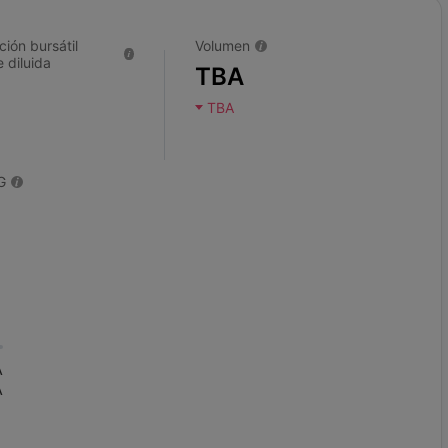
ción bursátil
Volumen
 diluida
TBA
TBA
G
A
A