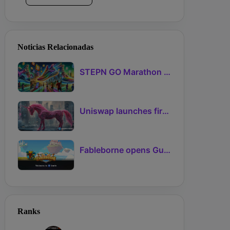
Noticias Relacionadas
STEPN GO Marathon Challenge Season 3: Sign-Ups Live With Teams and Missed-Day Insurance
Uniswap launches first Robinhood Chain launchpad
Fableborne opens Guild signups for Season 5 as Guilds 2.0 lifts the prize pool to 95%
Ranks