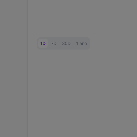
1D
7D
30D
1 año