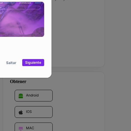
rewards in HRA token.
Comunidad
Corporación
Siguiente
Saltar
Obtener
Android
IOS
MAC