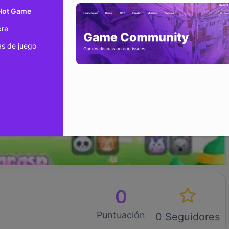
 Hot Game
bre
s de juego
0
Puntuación
0 Seguidores