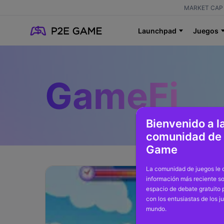
MARKET CAP 
Launchpad
Juegos
GameFi
Bienvenido a l
comunidad de
Game
La comunidad de juegos le o
información más reciente so
espacio de debate gratuito
con los entusiastas de los j
mundo.