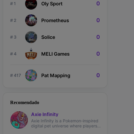
0
Oly Sport
# 1
0
Prometheus
# 2
0
Solice
# 3
0
MELI Games
# 4
ngdom Karnage
The Fabled
Wizardium
0
Pat Mapping
# 417
Recomendado
Axie Infinity
Axie Infinity is a Pokemon-inspired
digital pet universe where players
can battle, trade, and collect