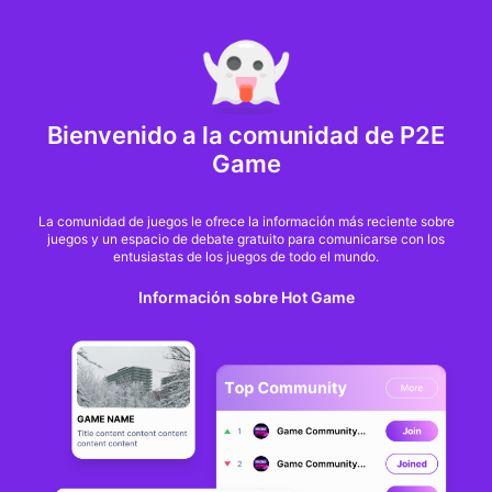
MARKET CAP :
$6,685,642,370,368.3
NFT Volume(7D) :
$66,940,158.7
ETH
GameFi
Bienvenido a la comunidad de P2E
Game
La comunidad de juegos le ofrece la información más reciente sobre
juegos y un espacio de debate gratuito para comunicarse con los
entusiastas de los juegos de todo el mundo.
Información sobre Hot Game