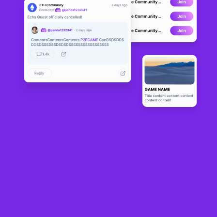
Kusunoki S
DEVELOPMENT
amurai
1
N/A
Sobre
The 4 Great Samurais of old each go on a journey to the pinnacle of 
the warrior’s spirit and face battles, trials, and tribulations across 