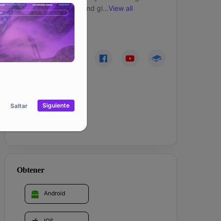
other players for fun and glory. It is a 
...
View all
metaverse gaming ecosystem that aims to 
connect various Crypto-communities to a 
Comunidad
single platform by offering a PlaytoEarn PvP 
Combat game with Cryptocoins Avatar 
warriors. Now gamers can express their love 
and rivalries for their favourite coins in a fun 
new way, whilst earning $MRVL rewards.
Siguiente
Saltar
Corporación
Obtener
Android
IOS