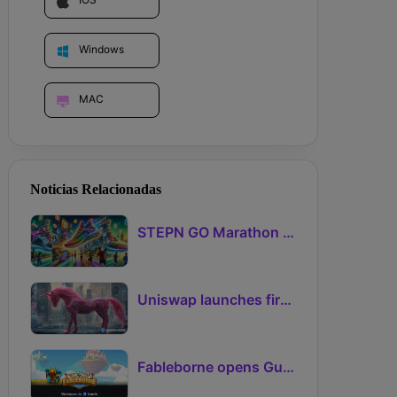
Windows
MAC
Noticias Relacionadas
STEPN GO Marathon Challenge Season 3: Sign-Ups Live With Teams and Missed-Day Insurance
Uniswap launches first Robinhood Chain launchpad
Fableborne opens Guild signups for Season 5 as Guilds 2.0 lifts the prize pool to 95%