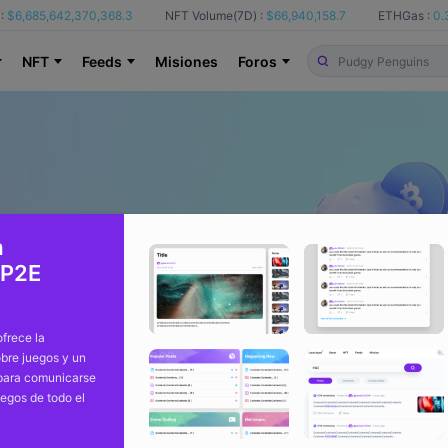
:
$6,685,642,370,368.3
NFT Volume(7D) :
$66,940,158.7
ETHGas :
0.
NFT
Feeds
Misiones
Foros
a
 P2E
frece la
bre juegos y un
 para comunicarse
uegos de todo el