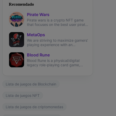
Recomendado
Pirate Wars
ngdom Karnage
The Fabled
Wizardium
Pirate wars is a crypto NFT game
that focuses on the best user pirate
theme experience.
MetaOps
We are striving to maximize gamers’
playing experience with an
immersive, NFT-based first-person
shooter on Solana.
Blood Rune
Blood Rune is a physical/digital
legacy role-playing card game,
securing ownership using NFT on
the environmentally friendly
Phantasma Chain.
Lista de juegos de Blockchain
Lista de juegos NFT
Lista de juegos de criptomonedas