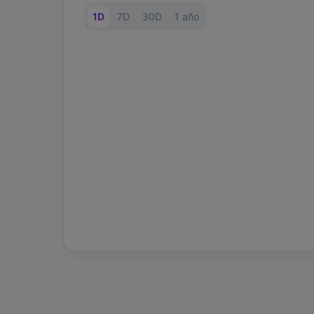
1D
7D
30D
1 año