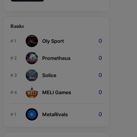
Ranks
0
Oly Sport
# 1
0
Prometheus
# 2
0
Solice
# 3
0
MELI Games
# 4
0
MetaRivals
# 1