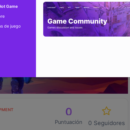
 Hot Game
bre
s de juego
0
PMENT
Puntuación
0 Seguidores