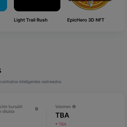
Light Trail Rush
EpicHero 3D NFT
Ki
s
contratos inteligentes rastreados
ción bursátil
Volumen
 diluida
TBA
TBA