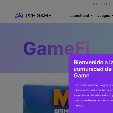
MARKET CAP 
Launchpad
Juegos
GameFi
Bienvenido a l
comunidad de
Game
La comunidad de juegos le o
información más reciente so
espacio de debate gratuito
con los entusiastas de los j
mundo.