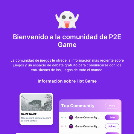
MARKET CAP :
$6,685,642,370,368.3
NFT Volume(7D) :
$66,940,158.7
ETH
GameFi
Bienvenido a la comunidad de P2E
Game
La comunidad de juegos le ofrece la información más reciente sobre
juegos y un espacio de debate gratuito para comunicarse con los
entusiastas de los juegos de todo el mundo.
Información sobre Hot Game