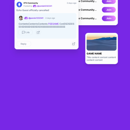
EgoVersus: The Fir
LIVE
st
0
N/A
Sobre
This first person shooter will have you loading your weapons and 
preparing for battle where you will face off battle royale style 