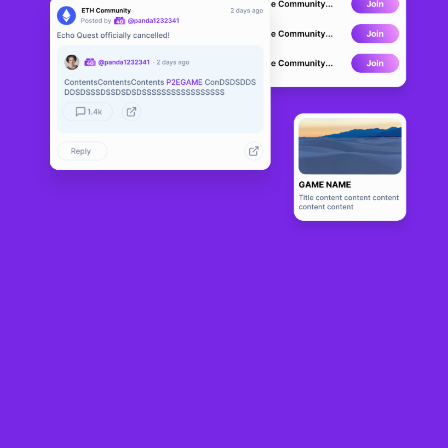
Tchia
DEVELOPMENT
0
N/A
Sobre
Tchia - A tropical open-world adventure inspired by New Caledonia 
| OUT NOW on PS4, PS5 and EGS