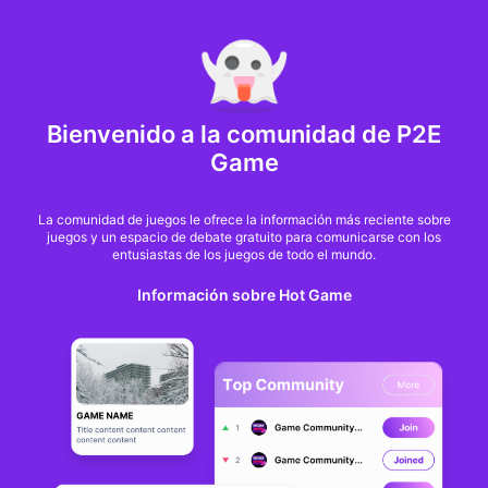
MARKET CAP :
$6,685,642,370,368.3
NFT Volume(7D) :
$66,940,158.7
ETH
GameFi
Bienvenido a la comunidad de P2E
Game
La comunidad de juegos le ofrece la información más reciente sobre
juegos y un espacio de debate gratuito para comunicarse con los
entusiastas de los juegos de todo el mundo.
Información sobre Hot Game