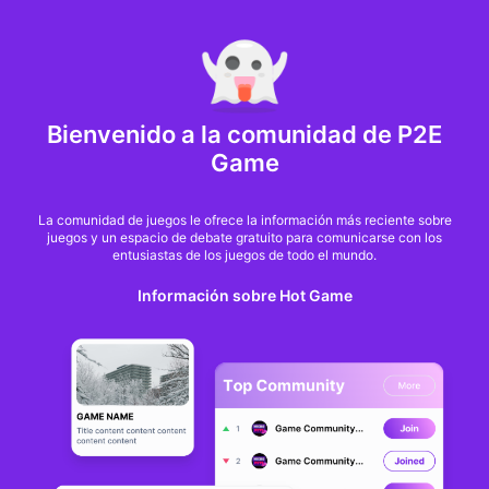
MARKET CAP :
$6,685,642,370,368.3
NFT Volume(7D) :
$66,940,158.7
ETH
GameFi
Bienvenido a la comunidad de P2E
Game
La comunidad de juegos le ofrece la información más reciente sobre
juegos y un espacio de debate gratuito para comunicarse con los
entusiastas de los juegos de todo el mundo.
Información sobre Hot Game