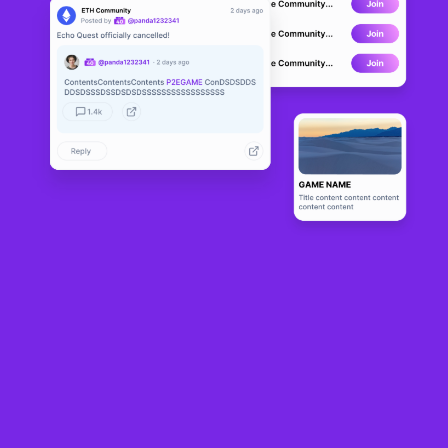
The Arbor
DEVELOPMENT
0
N/A
Sobre
The Arbor is a groundbreaking blockchain-based Role Playing World 
designed for everyone to play, work, and live in. Join the community