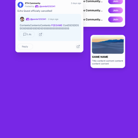
Gold Fever
ALPHA
1
N/A
Sobre
Gold Fever es un oscuro juego de simulación de la fiebre del oro en 
tercera persona donde las técnicas de sigilo, las habilidades de 