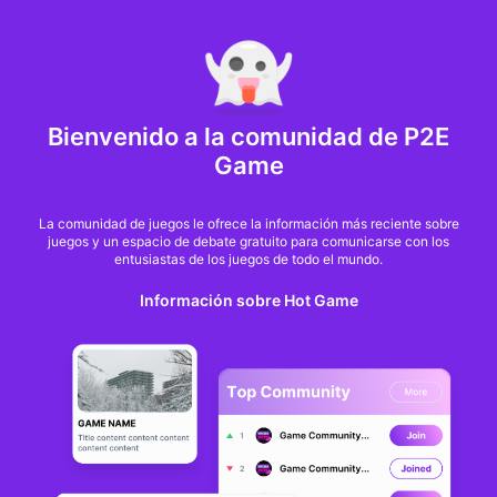
MARKET CAP :
$6,685,642,370,368.3
NFT Volume(7D) :
$66,940,158.7
ETH
GameFi
Bienvenido a la comunidad de P2E
Game
La comunidad de juegos le ofrece la información más reciente sobre
juegos y un espacio de debate gratuito para comunicarse con los
entusiastas de los juegos de todo el mundo.
Información sobre Hot Game