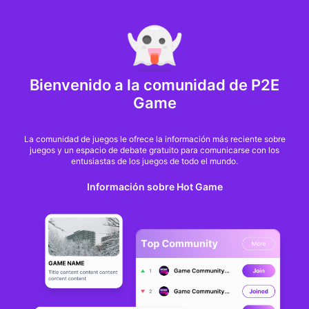
MARKET CAP :
$6,685,642,370,368.3
NFT Volume(7D) :
$66,940,158.7
ETH
GameFi
Bienvenido a la comunidad de P2E
Game
La comunidad de juegos le ofrece la información más reciente sobre
juegos y un espacio de debate gratuito para comunicarse con los
entusiastas de los juegos de todo el mundo.
Información sobre Hot Game