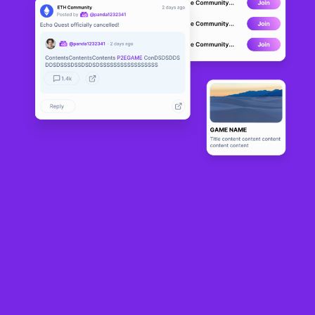
Zomfi
ALPHA
2
N/A
Sobre
Zomfi es un juego de disparos y acción. Los jugadores podrán 
deambular por un apocalipsis zombi, donde deberán recolectar 