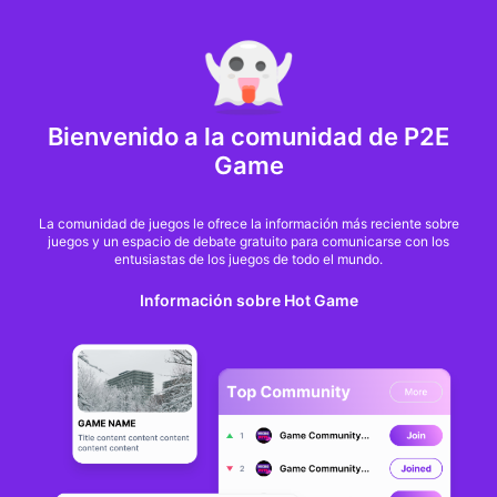
MARKET CAP :
$6,685,642,370,368.3
NFT Volume(7D) :
$66,940,158.7
ETH
GameFi
Bienvenido a la comunidad de P2E
Game
La comunidad de juegos le ofrece la información más reciente sobre
juegos y un espacio de debate gratuito para comunicarse con los
entusiastas de los juegos de todo el mundo.
Información sobre Hot Game