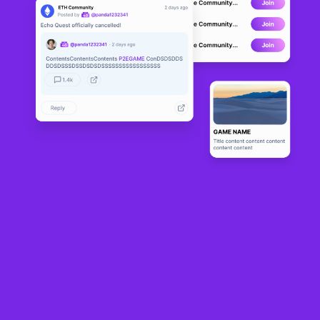
Cyber X Cit
DEVELOPMENT
y
0
N/A
Sobre
Cyber X City (CXC) is a De-Fi Game launched on the Polygon 
Blockchain. Registered users can deposit MATIC and earn 1.5% daily 