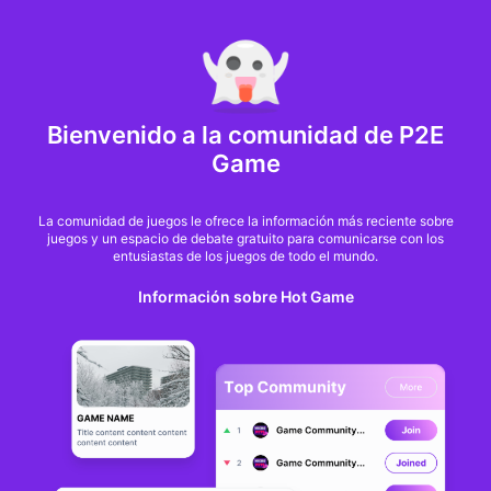
MARKET CAP :
$6,685,642,370,368.3
NFT Volume(7D) :
$66,940,158.7
ETH
GameFi
Bienvenido a la comunidad de P2E
Game
La comunidad de juegos le ofrece la información más reciente sobre
juegos y un espacio de debate gratuito para comunicarse con los
entusiastas de los juegos de todo el mundo.
Información sobre Hot Game