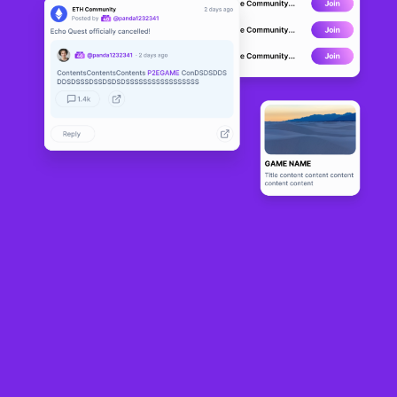
MatchNova
BETA
7
N/A
Sobre
Users need to equip NFT with energy to play PvP match3 games. 
Each game will consume 1 energy. Each game consists of 4-5 