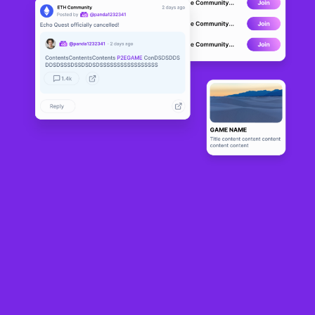
9
0
0
5
7
0
7
3
8
4
3
3
6
8
8
0
1
1
6
8
1
8
4
9
5
4
4
7
9
9
1
2
2
7
9
2
9
5
0
6
5
5
8
0
0
2
3
3
8
3
6
1
7
6
6
9
1
1
3
4
4
9
4
7
2
8
7
7
2
2
4
5
5
5
8
3
9
8
8
3
3
5
6
6
6
9
4
9
9
4
4
6
7
7
7
5
5
5
Más oportunidades
7
8
8
8
6
6
6
Más Beneficios
8
9
9
9
7
7
7
Haga un seguimiento oportuno de la mejor oportunidad de ganar
9
8
8
8
de IDO con información precisa
9
9
9
INO
Ver todo