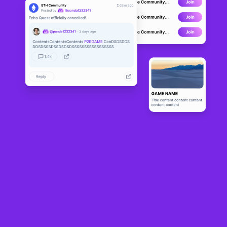
DNAxCAT
LIVE
10
N/A
Sobre
DNAxCAT crea un mundo digital de mascotas gatunas donde los 
jugadores pueden criar y criar una variedad de lindos gatos y luchar 