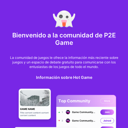
MARKET CAP :
$6,685,642,370,368.3
NFT Volume(7D) :
$66,940,158.7
ETH
GameFi
Bienvenido a la comunidad de P2E
Game
La comunidad de juegos le ofrece la información más reciente sobre
juegos y un espacio de debate gratuito para comunicarse con los
entusiastas de los juegos de todo el mundo.
Información sobre Hot Game