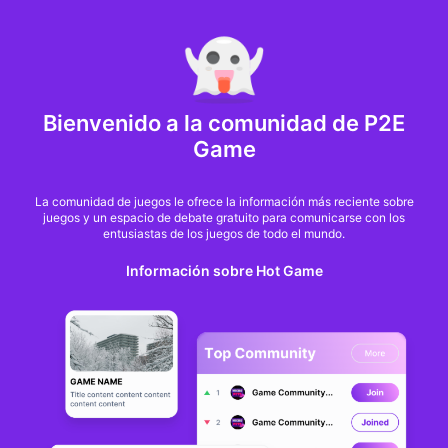
MARKET CAP :
$6,685,642,370,368.3
NFT Volume(7D) :
$66,940,158.7
ETH
GameFi
Bienvenido a la comunidad de P2E
Game
La comunidad de juegos le ofrece la información más reciente sobre
juegos y un espacio de debate gratuito para comunicarse con los
entusiastas de los juegos de todo el mundo.
Información sobre Hot Game