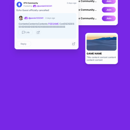
Infinity Arena
LIVE
2
N/A
Sobre
Infinity Arena s a combination of sci-fi and tactical play-to-earn NFT 
card game where players travel through the planets in search of 