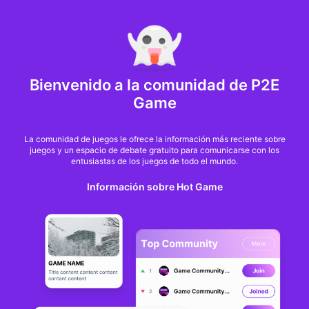
MARKET CAP :
$6,685,642,370,368.3
NFT Volume(7D) :
$66,940,158.7
ETH
GameFi
Bienvenido a la comunidad de P2E
Game
La comunidad de juegos le ofrece la información más reciente sobre
juegos y un espacio de debate gratuito para comunicarse con los
entusiastas de los juegos de todo el mundo.
Información sobre Hot Game