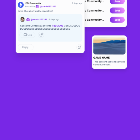
CryptoVillag
DEVELOPMENT
es
0
N/A
Sobre
CryptoVillages is a play-to-earn game where you build an empire 
and amass an army to earn real-world rewards