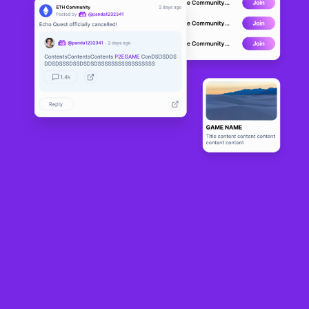
BloodLoop
PRESALE
1
N/A
Sobre
BloodLoop es un juego MMO-NFT inspirado en la mecánica de los 
videojuegos competitivos líderes en el mundo, donde los jugadores 