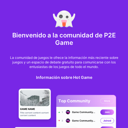
MARKET CAP :
$6,685,642,370,368.3
NFT Volume(7D) :
$66,940,158.7
ETH
GameFi
Bienvenido a la comunidad de P2E
Game
La comunidad de juegos le ofrece la información más reciente sobre
juegos y un espacio de debate gratuito para comunicarse con los
entusiastas de los juegos de todo el mundo.
Información sobre Hot Game