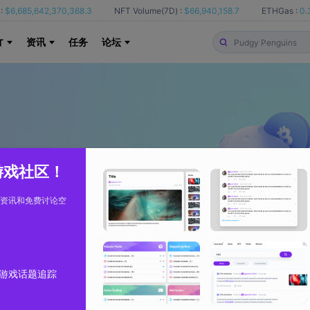
:
$6,685,642,370,368.3
NFT Volume(7D) :
$66,940,158.7
ETHGas :
0.
资讯
任务
论坛
T
 游戏社区！
资讯和免费讨论空
游戏话题追踪