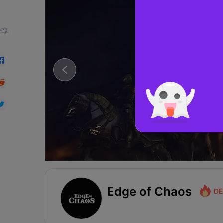
分享
Edge of Chaos
DE