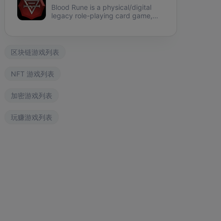
Blood Rune is a physical/digital
legacy role-playing card game,
securing ownership using NFT on
the environmentally friendly
ngdom Karnage
The Fabled
Wizardium
Phantasma Chain.
区块链游戏列表
NFT 游戏列表
加密游戏列表
玩赚游戏列表