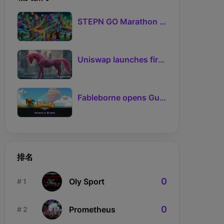
STEPN GO Marathon Challenge Season 3: Sign-Ups Live With Teams and Missed-Day Insurance
Uniswap launches first Robinhood Chain launchpad
Fableborne opens Guild signups for Season 5 as Guilds 2.0 lifts the prize pool to 95%
排名
0
Oly Sport
# 1
0
Prometheus
# 2