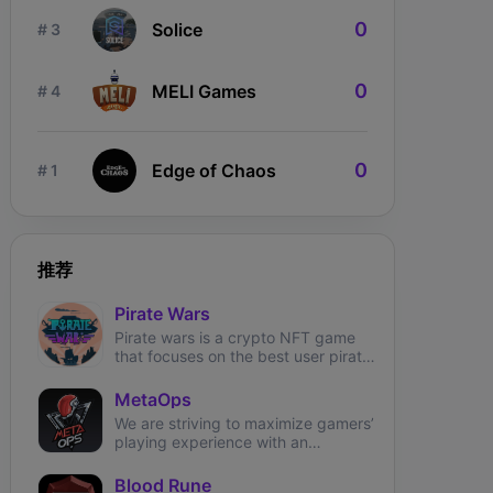
0
Solice
# 3
0
MELI Games
# 4
0
Edge of Chaos
# 1
推荐
Pirate Wars
Pirate wars is a crypto NFT game
that focuses on the best user pirate
theme experience.
MetaOps
We are striving to maximize gamers’
playing experience with an
immersive, NFT-based first-person
shooter on Solana.
Blood Rune