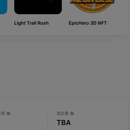
Light Trail Rush
EpicHero 3D NFT
Ki
市值
成交量
TBA