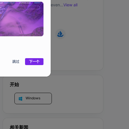
Emergent effects and events procedurally 
...
View all
shape the natural order of the world, as well as 
the social and political landscape. No two 
社交媒体
realms (shards) will ever be alike. No two 
experiences the same.
官网
跳过
下一个
开始
Windows
相关新闻