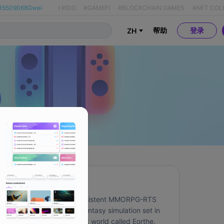
35509068Gwei
(
#IDO
#GAMEFI
#BLOCKCHAIN GAMES
#NFT COL
帮助
登录
ZH
关于
dge of Chaos is a persistent MMORPG-RTS 
game and medieval fantasy simulation set in 
an evolving, persistent world called Eorthe. 