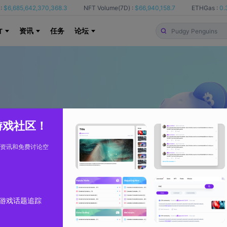
:
$6,685,642,370,368.3
NFT Volume(7D) :
$66,940,158.7
ETHGas :
0.
资讯
任务
论坛
T
 游戏社区！
资讯和免费讨论空
游戏话题追踪