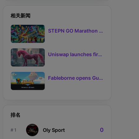
相关新闻
STEPN GO Marathon Challenge Season 3: Sign-Ups Live With Teams and Missed-Day Insurance
Uniswap launches first Robinhood Chain launchpad
Fableborne opens Guild signups for Season 5 as Guilds 2.0 lifts the prize pool to 95%
排名
0
Oly Sport
# 1