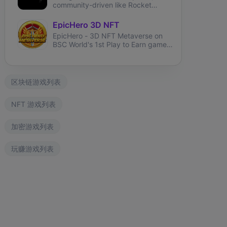
community-driven like Rocket
League and brings user-generated
tracks like TrackMania.
EpicHero 3D NFT
EpicHero - 3D NFT Metaverse on
BSC World's 1st Play to Earn game
rewarding NFT holders in BNB 7%
each buy&sell.
区块链游戏列表
NFT 游戏列表
加密游戏列表
玩赚游戏列表