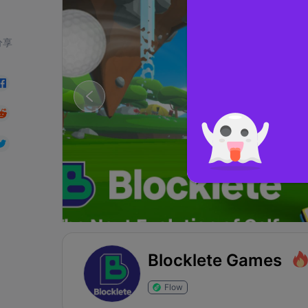
分享
Blocklete Games
Flow