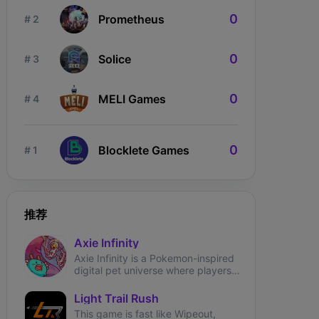
0
Prometheus
# 2
0
Solice
# 3
0
MELI Games
# 4
0
Blocklete Games
# 1
ngdom Karnage
The Fabled
Wizardium
推荐
Axie Infinity
Axie Infinity is a Pokemon-inspired
digital pet universe where players
can battle, trade, and collect
fantasy creatures called Axies.
Light Trail Rush
This game is fast like Wipeout,