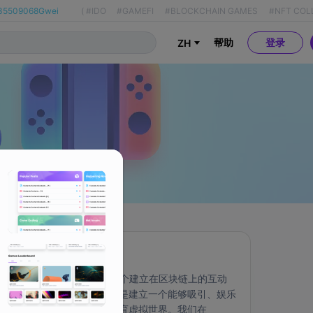
35509068Gwei
(
#IDO
#GAMEFI
#BLOCKCHAIN GAMES
#NFT COL
帮助
登录
ZH
关于
Blocklete Games 是一个建立在区块链上的互动
游戏系列。我们的愿景是建立一个能够吸引、娱乐
并为玩家创造价值的体育虚拟世界。我们在 