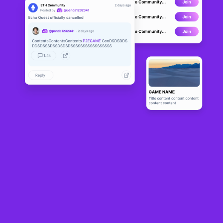
Tales Of Chain
ALPHA
3
N/A
Sobre
Tales of Chain is a unique gaming ecosystem based on NFTs. In the 
game players are able to gather exclusive collections and card 