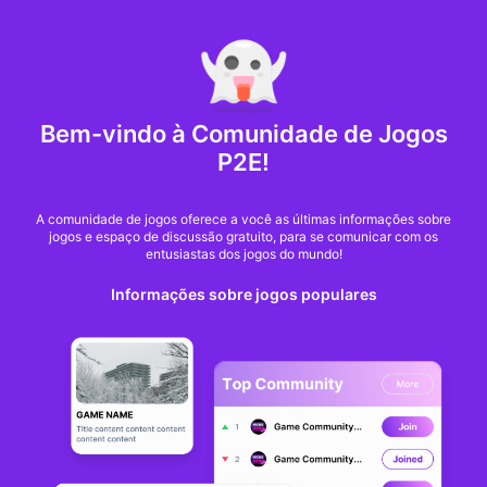
MARKET CAP :
$6,685,642,370,368.3
NFT Volume(7D) :
$66,940,158.7
ETH
GameFi
Bem-vindo à Comunidade de Jogos
P2E!
A comunidade de jogos oferece a você as últimas informações sobre
jogos e espaço de discussão gratuito, para se comunicar com os
entusiastas dos jogos do mundo!
Informações sobre jogos populares