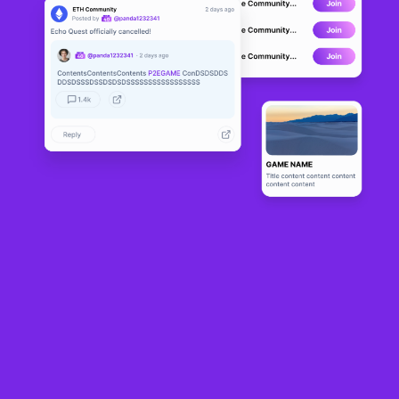
EXO
DEVELOPMENT
0
N/A
Sobre
Embark on the gaming revolution of the NFT era with EXO, a multi-
chain game that offers a captivating and profitable entertainment 