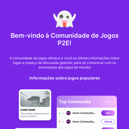
MARKET CAP :
$6,685,642,370,368.3
NFT Volume(7D) :
$66,940,158.7
ETH
GameFi
Bem-vindo à Comunidade de Jogos
P2E!
A comunidade de jogos oferece a você as últimas informações sobre
jogos e espaço de discussão gratuito, para se comunicar com os
entusiastas dos jogos do mundo!
Informações sobre jogos populares