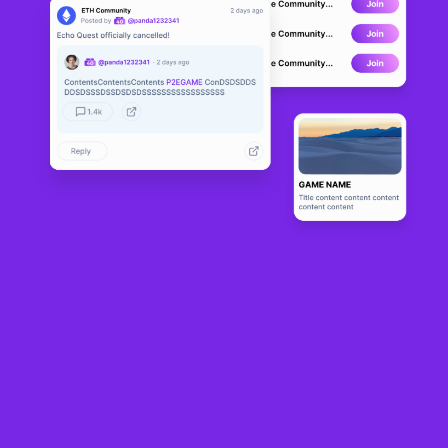
Cross The
DEVELOPMENT
Ages
0
N/A
Sobre
Cross The Ages (CTA) is a mobile-first collectible card game set in a 
dystopian clash of worlds, based on seven fantasy and science 