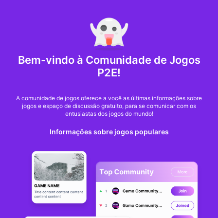
MARKET CAP :
$6,685,642,370,368.3
NFT Volume(7D) :
$66,940,158.7
ETH
GameFi
Bem-vindo à Comunidade de Jogos
P2E!
A comunidade de jogos oferece a você as últimas informações sobre
jogos e espaço de discussão gratuito, para se comunicar com os
entusiastas dos jogos do mundo!
Informações sobre jogos populares