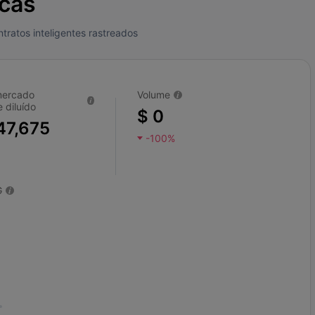
icas
ratos inteligentes rastreados
mercado
Volume
 diluído
$ 0
47,675
-100%
G