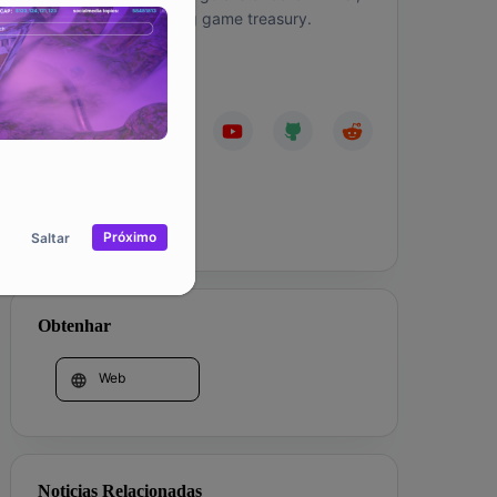
upheld by the growing game treasury.
Comunidade
Corporação
Próximo
Saltar
Obtenhar
Web
Noticias Relacionadas