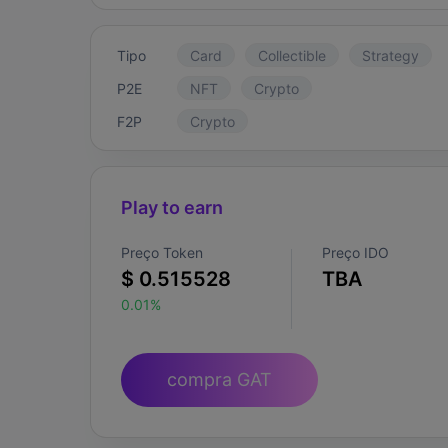
Tipo
Card
Collectible
Strategy
P2E
NFT
Crypto
F2P
Crypto
Play to earn
Preço Token
Preço IDO
$ 0.515528
TBA
0.01%
compra GAT