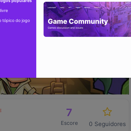
jogos populares
livre
tópico do jogo
7
E
Escore
0 Seguidores