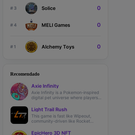
0
Solice
# 3
0
MELI Games
# 4
0
Alchemy Toys
# 1
Recomendado
ngdom Karnage
The Fabled
Wizardium
Axie Infinity
Axie Infinity is a Pokemon-inspired
digital pet universe where players
can battle, trade, and collect
fantasy creatures called Axies.
Light Trail Rush
This game is fast like Wipeout,
community-driven like Rocket
League and brings user-generated
tracks like TrackMania.
EpicHero 3D NFT