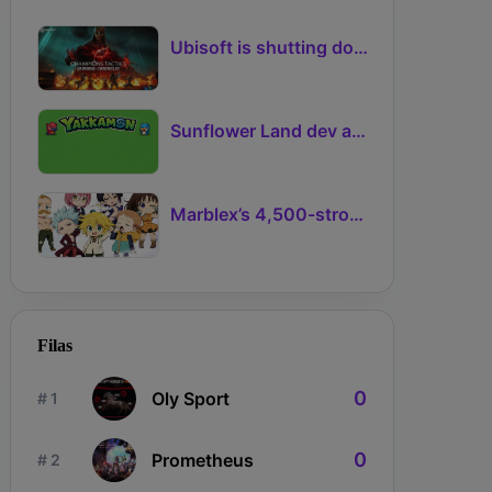
Ubisoft is shutting down another NFT-based game project
Sunflower Land dev announces Ronin creature-collector Yakkamon
Marblex’s 4,500-strong NFT Adventure with The Seven Deadly Sins mints out
Filas
0
Oly Sport
# 1
0
Prometheus
# 2