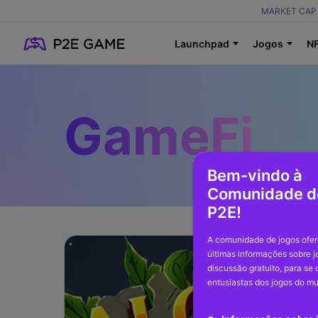
MARKET CAP 
Launchpad
Jogos
N
GameFi
Bem-vindo à
Comunidade d
P2E!
A comunidade de jogos ofer
últimas informações sobre 
discussão gratuito, para se
entusiastas dos jogos do m