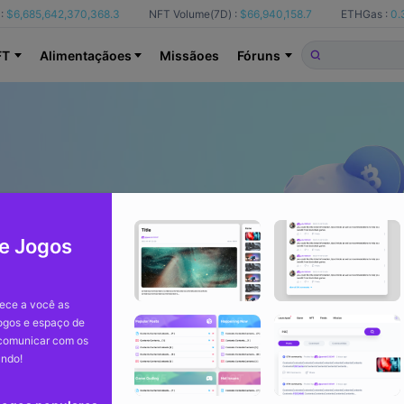
:
$6,685,642,370,368.3
NFT Volume(7D) :
$66,940,158.7
ETHGas :
0.
FT
Alimentaçãoes
Missãoes
Fóruns
e Jogos
ece a você as
jogos e espaço de
 comunicar com os
undo!