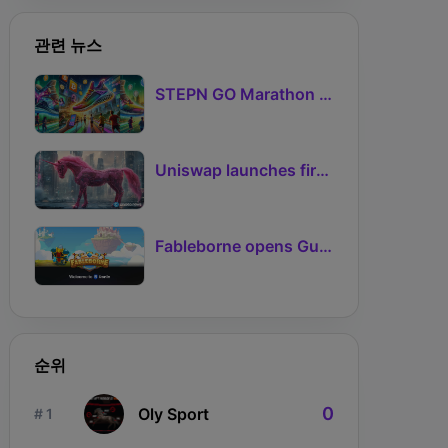
관련 뉴스
STEPN GO Marathon Challenge Season 3: Sign-Ups Live With Teams and Missed-Day Insurance
Uniswap launches first Robinhood Chain launchpad
Fableborne opens Guild signups for Season 5 as Guilds 2.0 lifts the prize pool to 95%
순위
0
Oly Sport
# 1