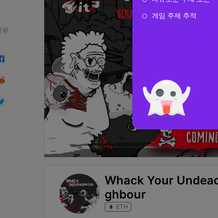
게임 주제 추적
공유
Whack Your Undead
ghbour
ETH