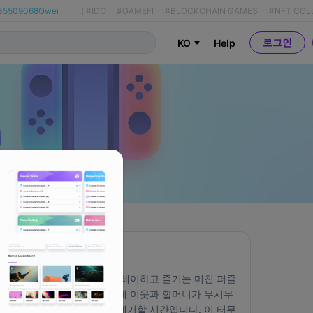
35509068Gwei
(
#IDO
#GAMEFI
#BLOCKCHAIN GAMES
#NFT COL
로그인
KO
Help
About
전 세계 수백만 명이 플레이하고 즐기는 미친 퍼즐 
방치형 게임입니다. 이제 이웃과 할머니가 무시무
시한 괴물로 변이하여 제거할 시간입니다. 이 터무