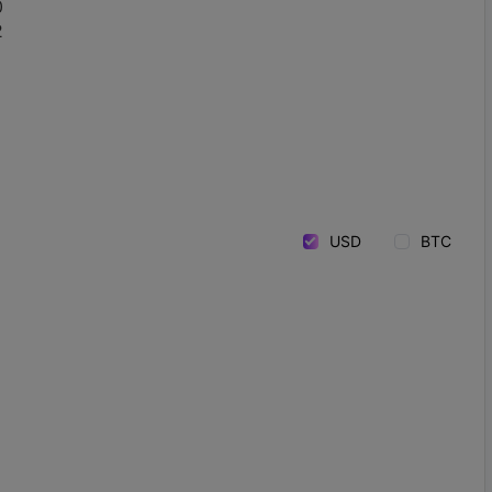
0
2
USD
BTC