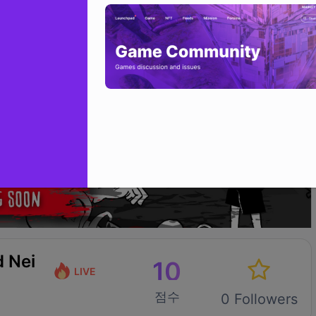
 Nei
10
LIVE
점수
0 Followers