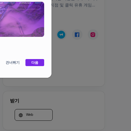
니없고 용서할 수 없는 지점 및 클릭 유휴 게임에
서 피와 미친 애니메이션 액션에 흠뻑 젖거나 클릭
하십시오.
커뮤니티
건너뛰기
다음
홈페이지
받기
Web