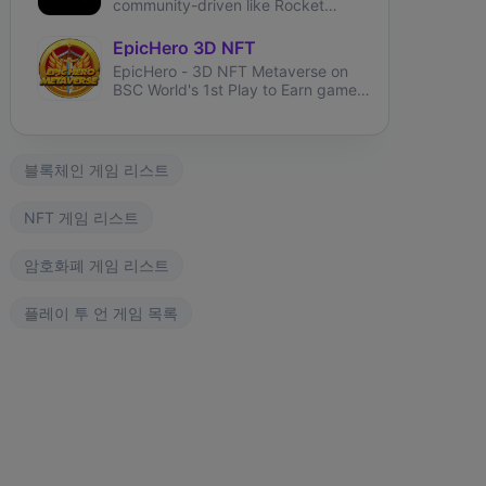
community-driven like Rocket
League and brings user-generated
tracks like TrackMania.
EpicHero 3D NFT
EpicHero - 3D NFT Metaverse on
BSC World's 1st Play to Earn game
rewarding NFT holders in BNB 7%
each buy&sell.
블록체인 게임 리스트
NFT 게임 리스트
암호화폐 게임 리스트
플레이 투 언 게임 목록