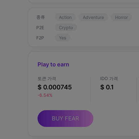
종류
Action
Adventure
Horror
P2E
Crypto
F2P
Yes
Play to earn
토큰 가격
IDO 가격
$ 0.000745
$ 0.1
-6.54%
BUY FEAR