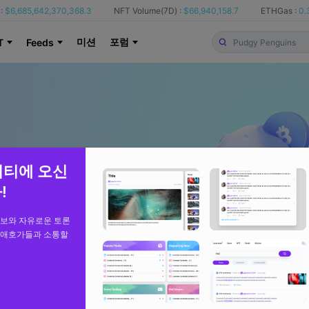
:
$6,685,642,370,368.3
NFT Volume(7D) :
$66,940,158.7
ETHGas :
0.
미션
포럼
T
Feeds
니티에 오신
!
정보와 자유로운 토론
 애호가들과 소통할