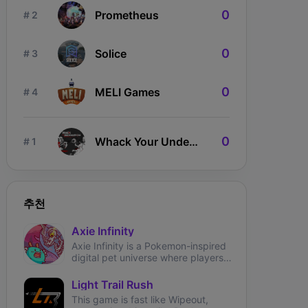
0
Prometheus
# 2
0
Solice
# 3
0
MELI Games
# 4
0
Whack Your Undead Neighbour
# 1
ngdom Karnage
The Fabled
Wizardium
추천
Axie Infinity
Axie Infinity is a Pokemon-inspired
digital pet universe where players
can battle, trade, and collect
fantasy creatures called Axies.
Light Trail Rush
This game is fast like Wipeout,