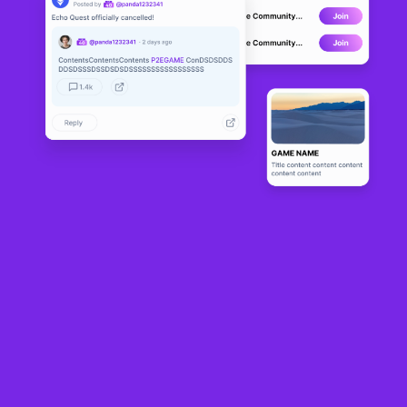
Soul Magic
DEVELOPMENT
0
N/A
About
커뮤니티