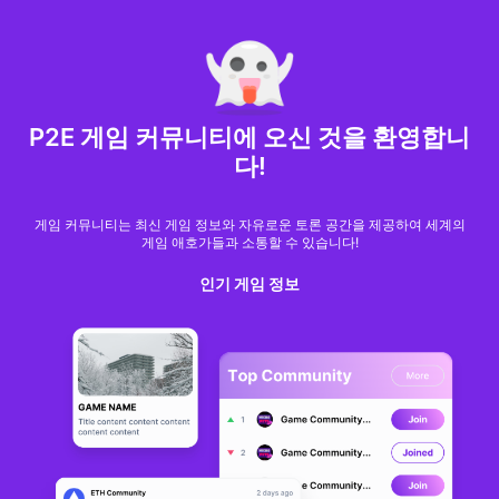
MARKET CAP :
$6,685,642,370,368.3
NFT Volume(7D) :
$66,940,158.7
ETH
GameFi
P2E 게임 커뮤니티에 오신 것을 환영합니
다!
게임 커뮤니티는 최신 게임 정보와 자유로운 토론 공간을 제공하여 세계의
게임 애호가들과 소통할 수 있습니다!
인기 게임 정보