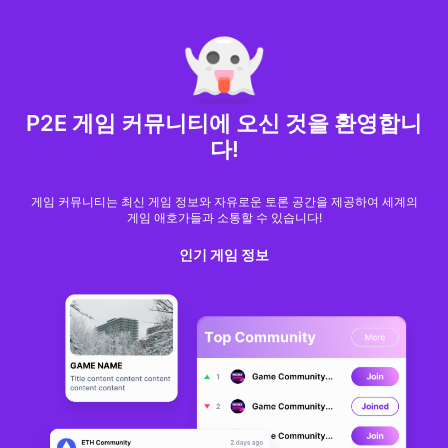
MARKET CAP :
$6,685,642,370,368.3
NFT Volume(7D) :
$66,940,158.7
ETH
GameFi
P2E 게임 커뮤니티에 오신 것을 환영합니
다!
게임 커뮤니티는 최신 게임 정보와 자유로운 토론 공간을 제공하여 세계의
게임 애호가들과 소통할 수 있습니다!
인기 게임 정보