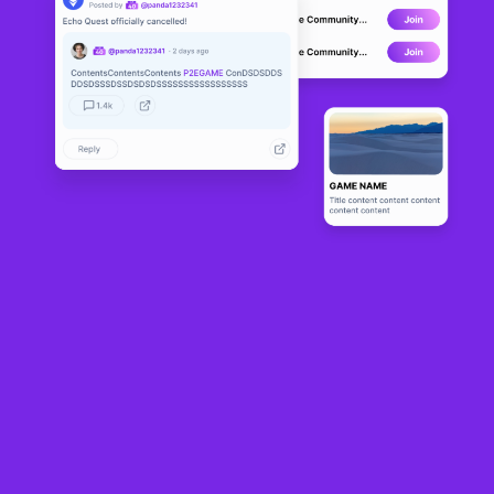
Secret Gard
DEVELOPMENT
en of Kaden
a
0
N/A
About
A magical multi-game protocol building on Kadena!