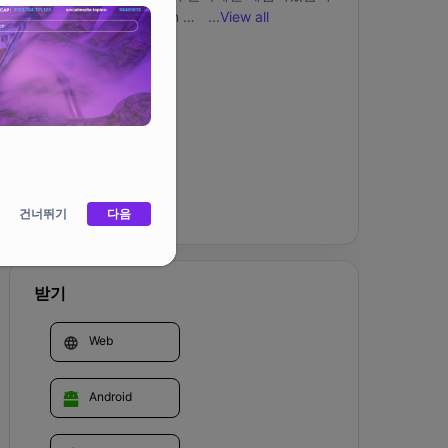
다. 이 게임은 Extension 
...
View all
NFT(&quot;Extensions&quot;, 
&quot;Extensions&quot;)라는 무기가 장착된 역
커뮤니티
사적인 Hero NFT(&quot;영웅&quot;, &quot;영웅
&quot;)를 사용합니다. 이 게임은 PvE 모드와 다
양한 PvP 모드를 제공하여 독점 확장 및 보상을 
놓고 전투를 벌입니다.
홈페이지
건너뛰기
다음
받기
Web
Android