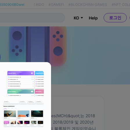
35509068Gwei
(
#IDO
#GAMEFI
#BLOCKCHAIN GAMES
#NFT COL
로그인
KO
Help
About
&quot;My Crypto Heroes(MCH)&quot;는 2018
년 11월에 출시되었으며 2018/2019 및 2020년 
초 DAU 측면에서 최고의 블록체인 게임이었습니