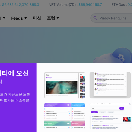
:
$6,685,642,370,368.3
NFT Volume(7D) :
$66,940,158.7
ETHGas :
0.
미션
포럼
T
Feeds
니티에 오신
!
정보와 자유로운 토론
 애호가들과 소통할