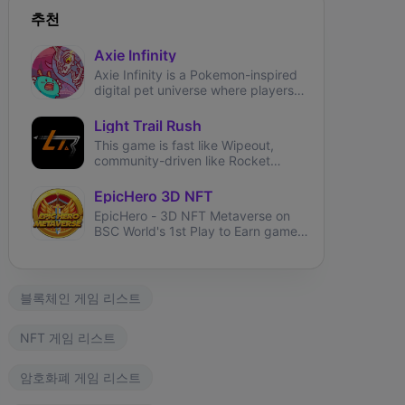
추천
Axie Infinity
Axie Infinity is a Pokemon-inspired
digital pet universe where players
can battle, trade, and collect
fantasy creatures called Axies.
Light Trail Rush
This game is fast like Wipeout,
community-driven like Rocket
League and brings user-generated
tracks like TrackMania.
EpicHero 3D NFT
EpicHero - 3D NFT Metaverse on
BSC World's 1st Play to Earn game
rewarding NFT holders in BNB 7%
each buy&sell.
블록체인 게임 리스트
NFT 게임 리스트
암호화폐 게임 리스트