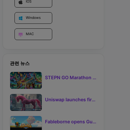
IOS
Windows
MAC
관련 뉴스
STEPN GO Marathon Challenge Season 3: Sign-Ups Live With Teams and Missed-Day Insurance
Uniswap launches first Robinhood Chain launchpad
Fableborne opens Guild signups for Season 5 as Guilds 2.0 lifts the prize pool to 95%