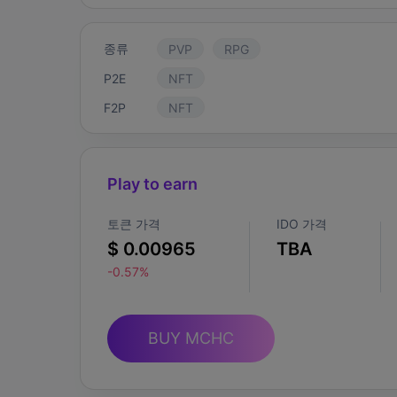
종류
PVP
RPG
P2E
NFT
F2P
NFT
Play to earn
토큰 가격
IDO 가격
$ 0.00965
TBA
-0.57%
BUY MCHC