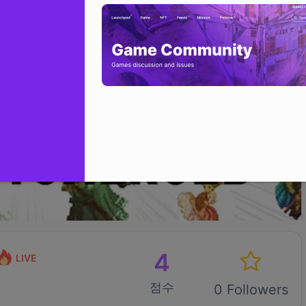
4
LIVE
점수
0 Followers