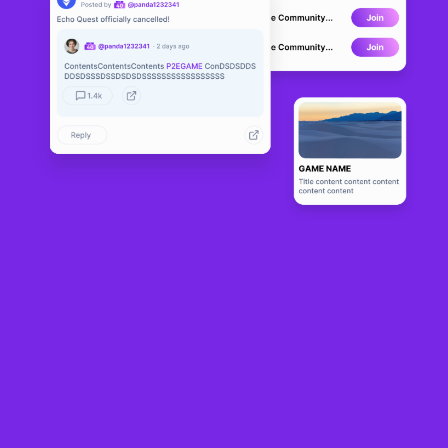
ELYZIO
DEVELOPMENT
0
N/A
About
Expand, develop and decorate your Private Base to unlock the full 
potential of your Warden.
