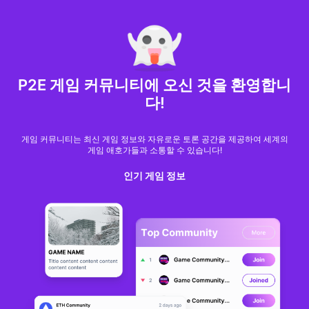
MARKET CAP :
$6,685,642,370,368.3
NFT Volume(7D) :
$66,940,158.7
ETH
GameFi
P2E 게임 커뮤니티에 오신 것을 환영합니
다!
게임 커뮤니티는 최신 게임 정보와 자유로운 토론 공간을 제공하여 세계의
게임 애호가들과 소통할 수 있습니다!
인기 게임 정보