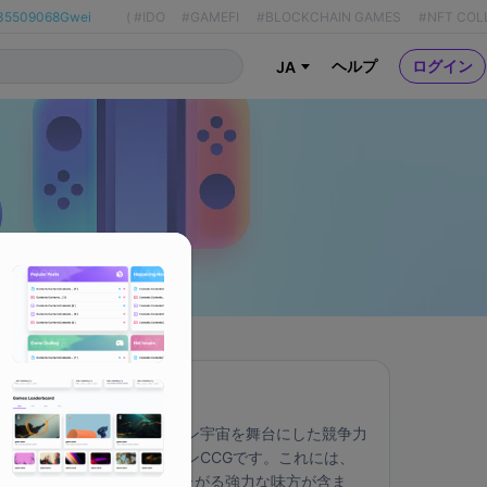
35509068Gwei
(
#IDO
#GAMEFI
#BLOCKCHAIN GAMES
#NFT COL
ヘルプ
ログイン
JA
About
ベルセルクは、バルカン宇宙を舞台にした競争力
のあるブロックチェーンCCGです。これには、
以前の4つの象限にまたがる強力な味方が含ま