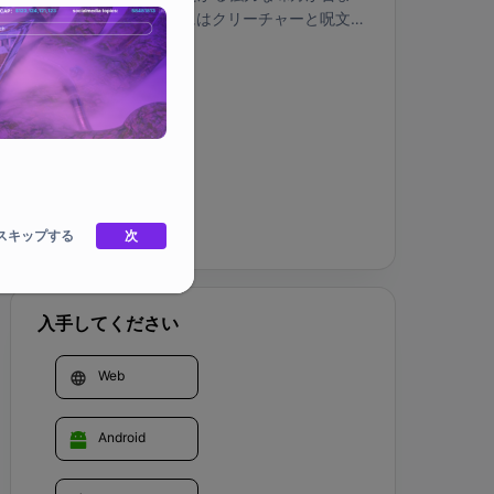
れ、各Berserkカードにはクリーチャーと呪文が
含まれています。新しいデッキを作り、友達や他
の強大な敵と戦うときにレアカードを集めましょ
SNS
う。
会社ホーム
スキップする
次
入手してください
Web
Android