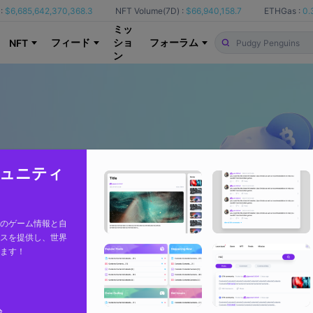
:
$6,685,642,370,368.3
NFT Volume(7D) :
$66,940,158.7
ETHGas :
0.
ミッ
フィード
ショ
フォーラム
NFT
ン
コミュニティ
のゲーム情報と自
スを提供し、世界
ます！
論