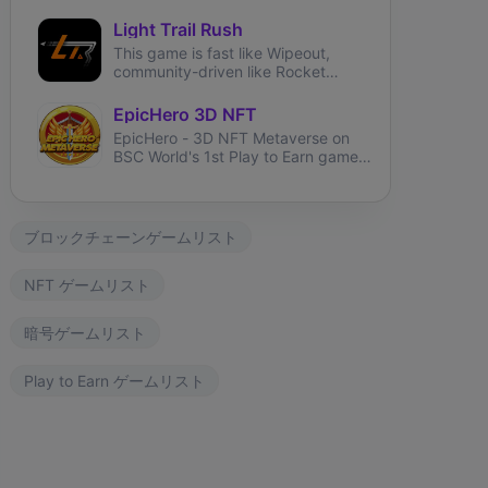
can battle, trade, and collect
fantasy creatures called Axies.
Light Trail Rush
This game is fast like Wipeout,
community-driven like Rocket
League and brings user-generated
tracks like TrackMania.
EpicHero 3D NFT
EpicHero - 3D NFT Metaverse on
BSC World's 1st Play to Earn game
rewarding NFT holders in BNB 7%
each buy&sell.
ブロックチェーンゲームリスト
NFT ゲームリスト
暗号ゲームリスト
Play to Earn ゲームリスト