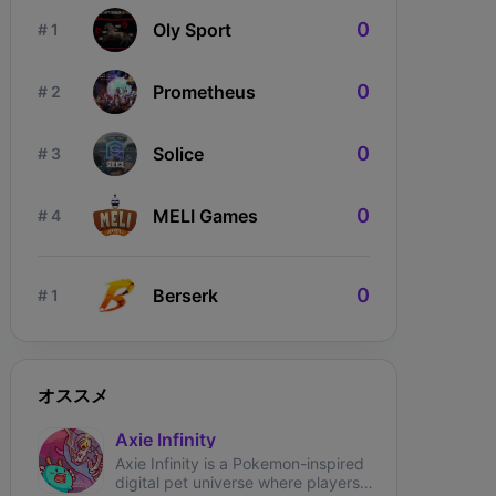
0
Oly Sport
# 1
0
Prometheus
# 2
0
Solice
# 3
0
MELI Games
# 4
0
Berserk
# 1
ngdom Karnage
オススメ
The Fabled
Wizardium
Axie Infinity
Axie Infinity is a Pokemon-inspired
digital pet universe where players