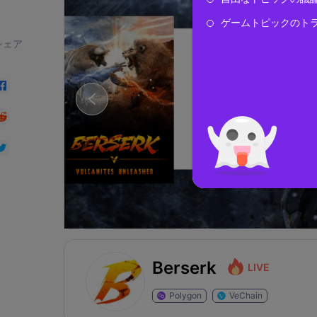
ゲームトピックのト
シェア
Berserk
LIVE
Polygon
VeChain