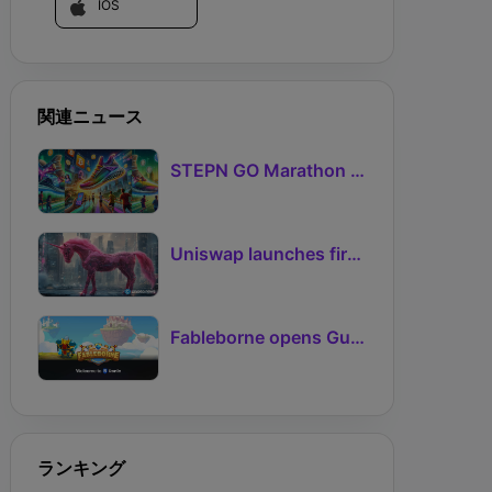
IOS
関連ニュース
STEPN GO Marathon Challenge Season 3: Sign-Ups Live With Teams and Missed-Day Insurance
Uniswap launches first Robinhood Chain launchpad
Fableborne opens Guild signups for Season 5 as Guilds 2.0 lifts the prize pool to 95%
ランキング