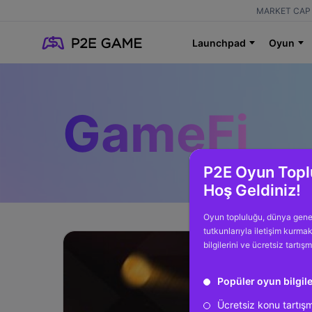
MARKET CAP 
Launchpad
Oyun
GameFi
P2E Oyun Topl
Hoş Geldiniz!
Oyun topluluğu, dünya gene
tutkunlarıyla iletişim kurma
bilgilerini ve ücretsiz tartış
Popüler oyun bilgile
Ücretsiz konu tartış