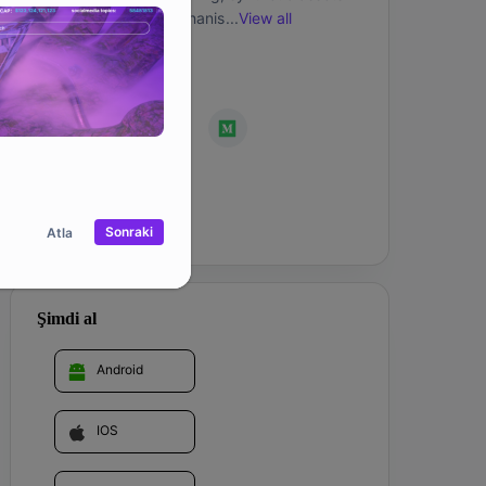
and Play-to-Earn mechanism. Players can 
...
View all
experience both playability and economic 
rewards in CON multiverse.
Topluluk
İnternet Sayfası
Sonraki
Atla
Şimdi al
Android
IOS