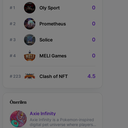
0
Oly Sport
# 1
0
Prometheus
# 2
0
Solice
# 3
ngdom Karnage
The Fabled
Wizardium
0
MELI Games
# 4
4.5
Clash of NFT
# 223
Önerilen
Axie Infinity
Axie Infinity is a Pokemon-inspired
digital pet universe where players