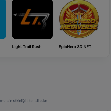
Light Trail Rush
EpicHero 3D NFT
Ki
n-chain etkinliğini temsil eder