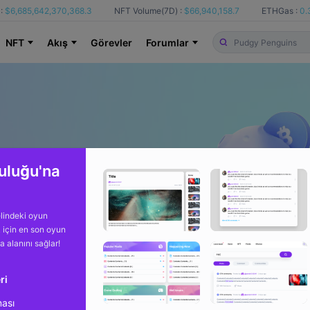
:
$6,685,642,370,368.3
NFT Volume(7D) :
$66,940,158.7
ETHGas :
0.
NFT
Akış
Görevler
Forumlar
uluğu'na
lindeki oyun
k için en son oyun
ma alanını sağlar!
ri
ması