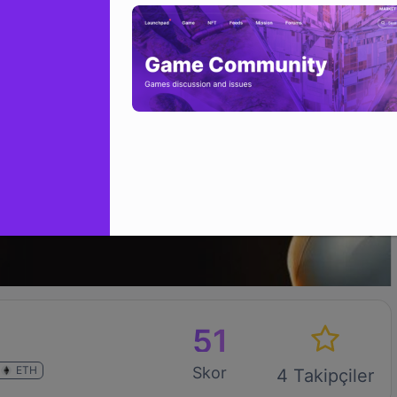
51
ETH
Skor
4 Takipçiler