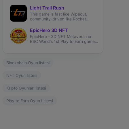
can battle, trade, and collect
fantasy creatures called Axies.
Light Trail Rush
This game is fast like Wipeout,
community-driven like Rocket
League and brings user-generated
tracks like TrackMania.
EpicHero 3D NFT
EpicHero - 3D NFT Metaverse on
BSC World's 1st Play to Earn game
rewarding NFT holders in BNB 7%
each buy&sell.
Blockchain Oyun listesi
NFT Oyun listesi
Kripto Oyunları listesi
Play to Earn Oyun Listesi