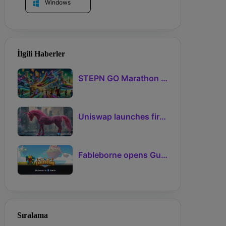
Windows
İlgili Haberler
STEPN GO Marathon Challenge Season 3: Sign-Ups Live With Teams and Missed-Day Insurance
Uniswap launches first Robinhood Chain launchpad
Fableborne opens Guild signups for Season 5 as Guilds 2.0 lifts the prize pool to 95%
Sıralama