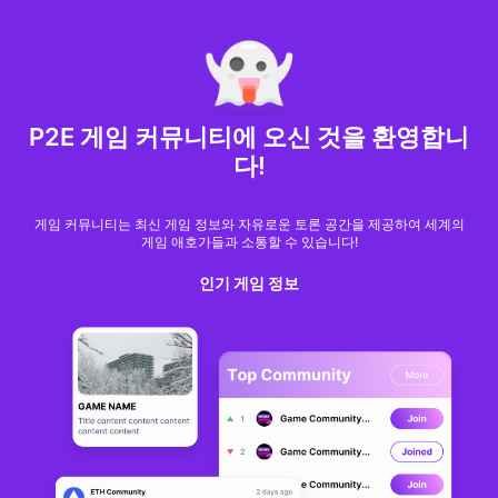
MARKET CAP :
$6,685,642,370,368.3
NFT Volume(7D) :
$66,940,158.7
ETH
GameFi
P2E 게임 커뮤니티에 오신 것을 환영합니
다!
게임 커뮤니티는 최신 게임 정보와 자유로운 토론 공간을 제공하여 세계의
게임 애호가들과 소통할 수 있습니다!
인기 게임 정보