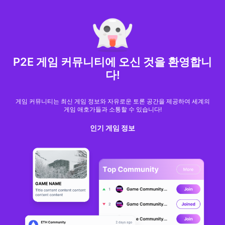
MARKET CAP :
$6,685,642,370,368.3
NFT Volume(7D) :
$66,940,158.7
ETH
GameFi
P2E 게임 커뮤니티에 오신 것을 환영합니
다!
게임 커뮤니티는 최신 게임 정보와 자유로운 토론 공간을 제공하여 세계의
게임 애호가들과 소통할 수 있습니다!
인기 게임 정보