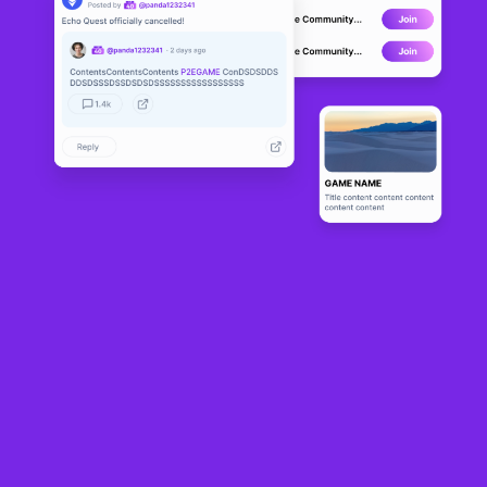
Game of Nations
LIVE
0
N/A
About
The journey of your civilization starts here. From the depths of 
obscurity to the peaks of legends, you will be the author of your 