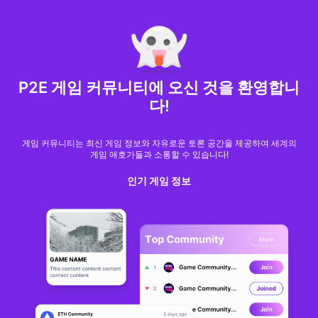
MARKET CAP :
$6,685,642,370,368.3
NFT Volume(7D) :
$66,940,158.7
ETH
GameFi
P2E 게임 커뮤니티에 오신 것을 환영합니
다!
게임 커뮤니티는 최신 게임 정보와 자유로운 토론 공간을 제공하여 세계의
게임 애호가들과 소통할 수 있습니다!
인기 게임 정보