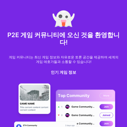
MARKET CAP :
$6,685,642,370,368.3
NFT Volume(7D) :
$66,940,158.7
ETH
GameFi
P2E 게임 커뮤니티에 오신 것을 환영합니
다!
게임 커뮤니티는 최신 게임 정보와 자유로운 토론 공간을 제공하여 세계의
게임 애호가들과 소통할 수 있습니다!
인기 게임 정보