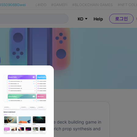
35509068Gwei
(
#IDO
#GAMEFI
#BLOCKCHAIN GAMES
#NFT COL
로그인
KO
Help
About
A free to play roguelike deck building game in 
development. It has a rich prop synthesis and 
production system!
