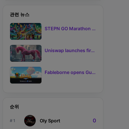
관련 뉴스
STEPN GO Marathon Challenge Season 3: Sign-Ups Live With Teams and Missed-Day Insurance
Uniswap launches first Robinhood Chain launchpad
Fableborne opens Guild signups for Season 5 as Guilds 2.0 lifts the prize pool to 95%
순위
0
Oly Sport
# 1