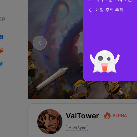
게임 주제 추적
공유
ValTower
ALPHA
zkSync