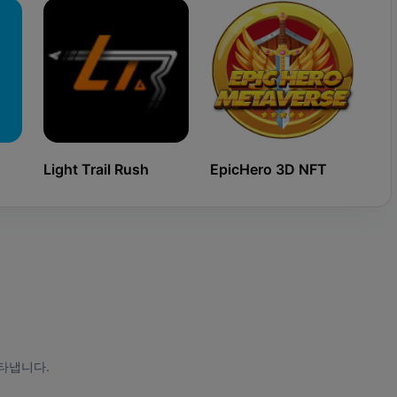
Light Trail Rush
EpicHero 3D NFT
Ki
타냅니다.