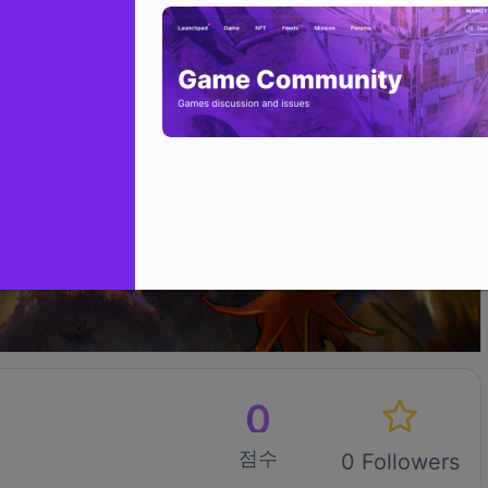
0
점수
0 Followers