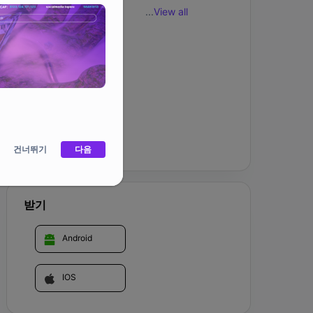
...
View all
You could summon heroes to start adventures, 
jump into various mazes and dungeons, defeat 
커뮤니티
strong monsters, collect rewards and 
synthesize materials into exclusive powerful 
props, explore the mysterious Valtower with 
your friends!
홈페이지
건너뛰기
다음
받기
Android
IOS