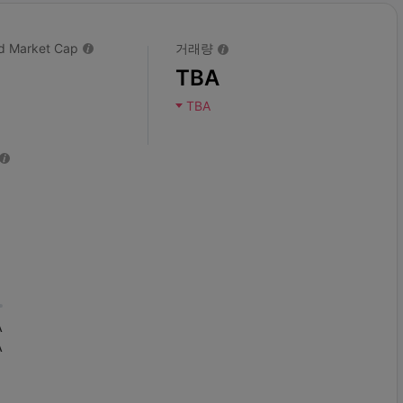
ted Market Cap
거래량
TBA
TBA
A
A