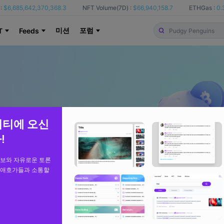
:
$6,685,642,370,368.3
NFT Volume(7D) :
$66,940,158.7
ETHGas :
0.
미션
포럼
T
Feeds
니티에 오신
!
정보와 자유로운 토론
 애호가들과 소통할