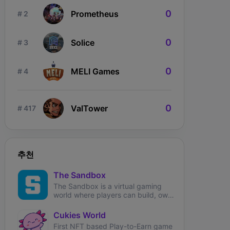
0
Prometheus
# 2
0
Solice
# 3
0
MELI Games
# 4
ngdom Karnage
The Fabled
Wizardium
0
ValTower
# 417
추천
The Sandbox
The Sandbox is a virtual gaming
world where players can build, own,
and monetize their gaming
experiences.
Cukies World
First NFT based Play-to-Earn game